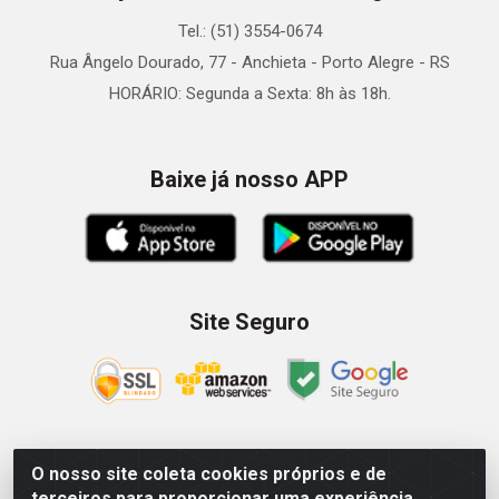
Tel.: (51) 3554-0674
Rua Ângelo Dourado, 77 - Anchieta - Porto Alegre - RS
HORÁRIO: Segunda a Sexta: 8h às 18h.
Baixe já nosso APP
Site Seguro
O nosso site coleta cookies próprios e de
Zein Importação e Comércio LTDA - Av. Senador Queiróz, 274
terceiros para proporcionar uma experiência