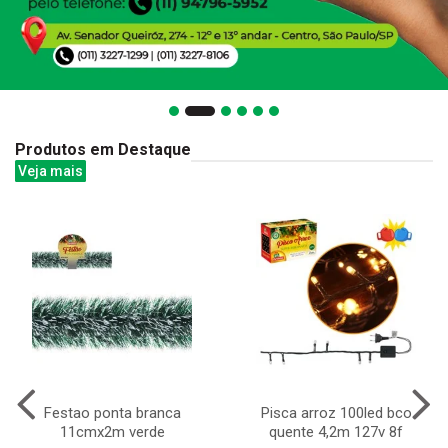
Produtos em Destaque
Veja mais
Festao ponta branca
Pisca arroz 100led bco
11cmx2m verde
quente 4,2m 127v 8f