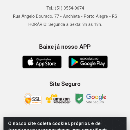
Tel.: (51) 3554-0674
Rua Ângelo Dourado, 77 - Anchieta - Porto Alegre - RS
HORÁRIO: Segunda a Sexta: 8h às 18h.
Baixe já nosso APP
Site Seguro
O nosso site coleta cookies próprios e de
Zein Importação e Comércio LTDA - Av. Senador Queiróz, 274
terceiros para proporcionar uma experiência