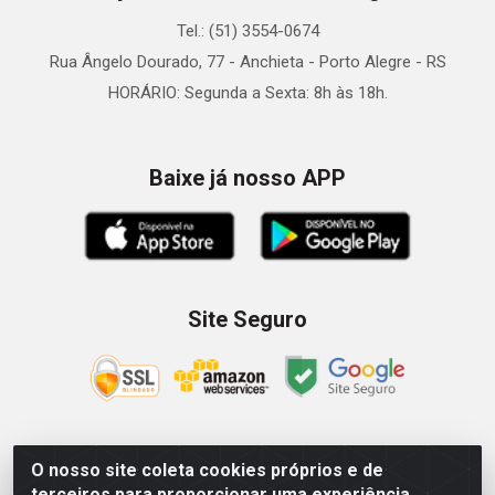
Tel.: (51) 3554-0674
Rua Ângelo Dourado, 77 - Anchieta - Porto Alegre - RS
HORÁRIO: Segunda a Sexta: 8h às 18h.
Baixe já nosso APP
Site Seguro
O nosso site coleta cookies próprios e de
Zein Importação e Comércio LTDA - Av. Senador Queiróz, 274
terceiros para proporcionar uma experiência