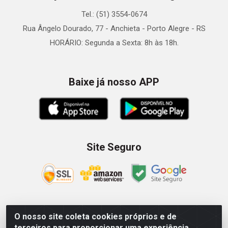
Tel.: (51) 3554-0674
Rua Ângelo Dourado, 77 - Anchieta - Porto Alegre - RS
HORÁRIO: Segunda a Sexta: 8h às 18h.
Baixe já nosso APP
Site Seguro
O nosso site coleta cookies próprios e de
Zein Importação e Comércio LTDA - Av. Senador Queiróz, 274
terceiros para proporcionar uma experiência