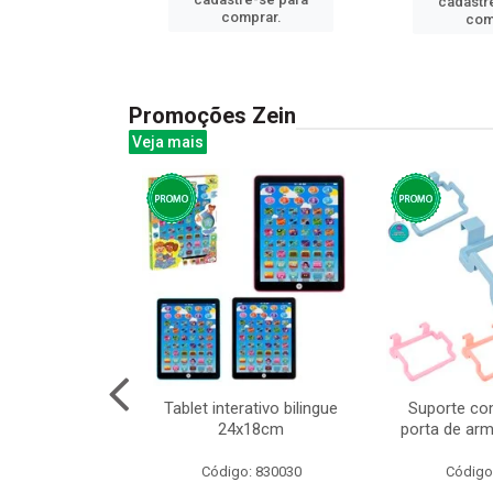
cadastr
prar.
comprar.
com
Promoções Zein
Veja mais
o interativo
Tablet interativo bilingue
Suporte co
13cm cx:00048
24x18cm
porta de arm
: 832384
Código: 830030
Código