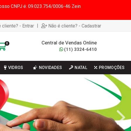
 Nosso CNPJ é: 09.023.754/0006-46 Zein
|
 cliente? - Entrar
Não é cliente? - Cadastrar
Central de Vendas Online
0
(11) 3324-6410
VIDROS
NOVIDADES
NATAL
PROMOÇÕES