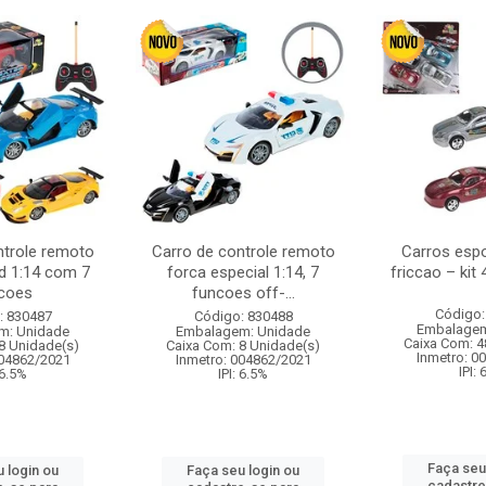
ntrole remoto
Carro de controle remoto
Carros esp
d 1:14 com 7
forca especial 1:14, 7
friccao – kit
coes
funcoes off-...
Código:
: 830487
Código: 830488
Embalagem
m: Unidade
Embalagem: Unidade
Caixa Com: 4
8 Unidade(s)
Caixa Com: 8 Unidade(s)
Inmetro: 0
004862/2021
Inmetro: 004862/2021
IPI:
 6.5%
IPI: 6.5%
Faça seu
 login ou
Faça seu login ou
cadastre