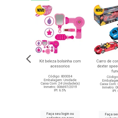
cm 6pcs cx:120
Kit beleza bolsinha com
Carro de co
acessorios
dexter spee
fun
: 830836
Código: 830034
Código
m: Unidade
Embalagem: Unidade
Embalage
120 Unidade(s)
Caixa Com: 24 Unidade(s)
Caixa Com: 
I: 13%
Inmetro: 006697/2019
Inmetro: 
IPI: 6.5%
IPI:
u login ou
Faça seu login ou
Faça seu
e-se para
cadastre-se para