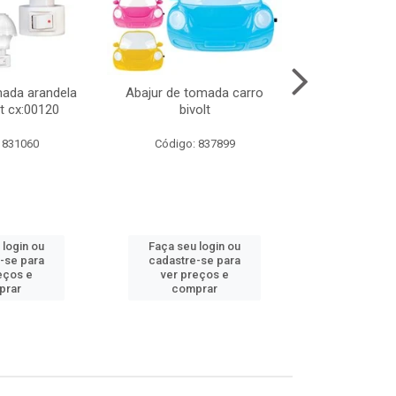
mada arandela
Abajur de tomada carro
Abajur de to
t cx:00120
bivolt
bivol
 831060
Código: 837899
Código:
 login ou
Faça seu login ou
Faça seu 
-se para
cadastre-se para
cadastre
eços e
ver preços e
ver pr
prar
comprar
comp