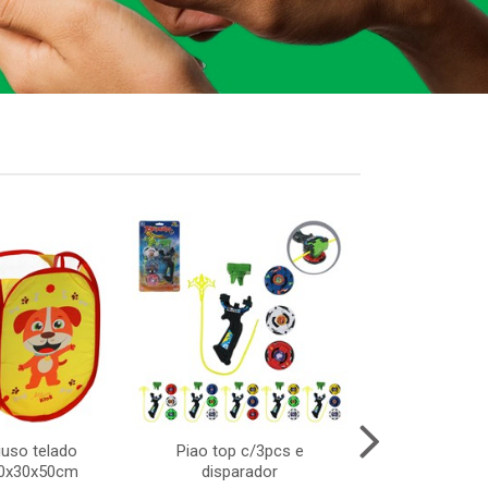
iuso telado
Piao top c/3pcs e
Bola de volei
30x30x50cm
disparador
65