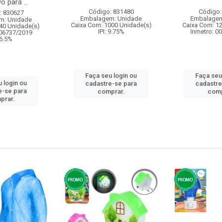
o para ...
Código: 831480
Código:
: 830627
Embalagem: Unidade
Embalagem
m: Unidade
Caixa Com: 1000 Unidade(s)
Caixa Com: 1
40 Unidade(s)
IPI: 9.75%
Inmetro: 0
006737/2019
 6.5%
Faça seu login ou
Faça seu
 login ou
cadastre-se para
cadastre
e-se para
comprar.
comp
prar.