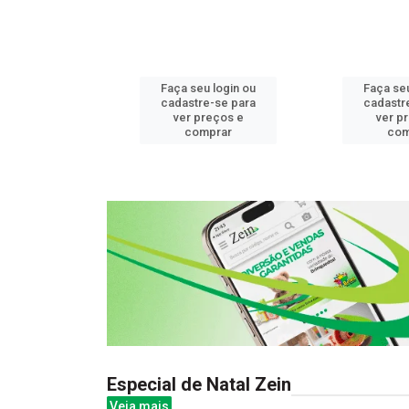
u login ou
Faça seu login ou
Faça seu
e-se para
cadastre-se para
cadastr
reços e
ver preços e
ver p
mprar
comprar
com
Especial de Natal Zein
Veja mais