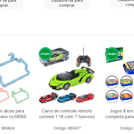
e-se para
cadastre-se para
comp
prar.
comprar.
m alcas para
Carro de controle remoto
Jogos 8 em 
ario cx:00060
convexi 1:18 com 7 funcoes
completa para 
: 830624
Código: 830477
Código: