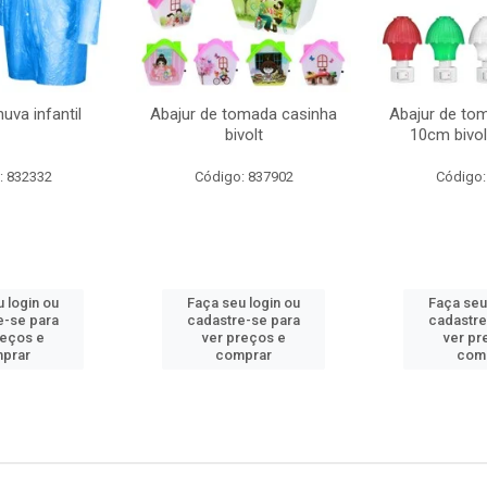
uva infantil
Abajur de tomada casinha
Abajur de to
bivolt
10cm bivol
: 832332
Código: 837902
Código:
 login ou
Faça seu login ou
Faça seu
e-se para
cadastre-se para
cadastre
reços e
ver preços e
ver pr
prar
comprar
com