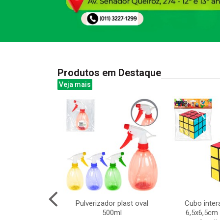
Produtos em Destaque
Veja mais
d space war
Pulverizador plast oval
Cubo inter
,5cm
500ml
6,5x6,5cm 