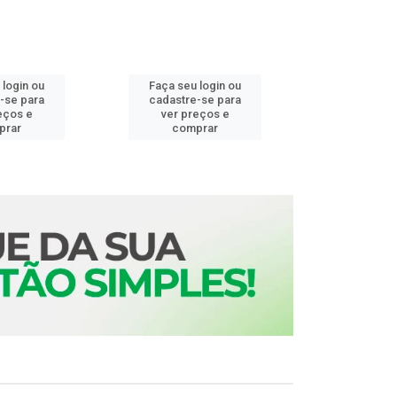
 login ou
Faça seu login ou
Faça seu 
-se para
cadastre-se para
cadastre
eços e
ver preços e
ver pr
prar
comprar
comp