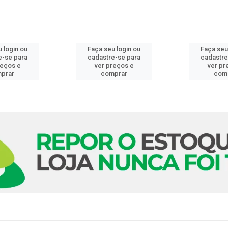
 login ou
Faça seu login ou
Faça seu
e-se para
cadastre-se para
cadastre
reços e
ver preços e
ver pr
prar
comprar
com