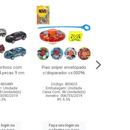
ortivos com
Piao sniper envelopado
Carro de polici
 4 pecas 9 cm
c/disparador cx:00096
com controle
funco
 830489
Código: 830625
Código:
: Unidade
Embalagem: Unidade
Embalagem
8 Unidade(s)
Caixa Com: 96 Unidade(s)
Caixa Com: 2
03050/2019
Inmetro: 006735/2019
Inmetro: 12444
 6.5%
IPI: 6.5%
IPI: 
 login ou
Faça seu login ou
Faça seu 
-se para
cadastre-se para