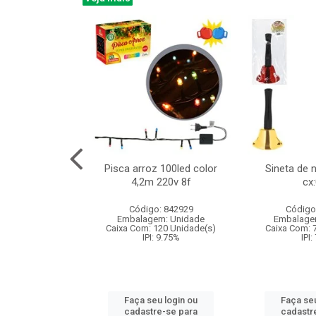
na 150led bco
Pisca arroz 100led color
Sineta de 
x40cm 220v 8f
4,2m 220v 8f
cx
:060
Código: 842929
Código
: 840985
Embalagem: Unidade
Embalage
m: Unidade
Caixa Com: 120 Unidade(s)
Caixa Com: 
60 Unidade(s)
IPI: 9.75%
IPI:
: 9.75%
Faça seu login ou
Faça seu
u login ou
cadastre-se para
cadastr
e-se para