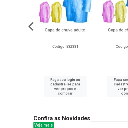
cal com oculos
Capa de chuva adulto
Capa de ch
 cx:048
: 844379
Código: 832331
Código
u login ou
Faça seu login ou
Faça seu
e-se para
cadastre-se para
cadastr
reços e
ver preços e
ver p
mprar
comprar
com
Confira as Novidades
Veja mais