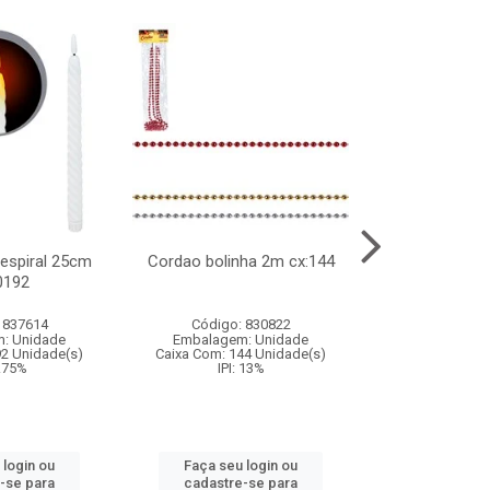
l espiral 25cm
Cordao bolinha 2m cx:144
Lata chap
0192
cx:0
 837614
Código: 830822
Código:
: Unidade
Embalagem: Unidade
Embalagem
92 Unidade(s)
Caixa Com: 144 Unidade(s)
Caixa Com: 6
9.75%
IPI: 13%
IPI: 
 login ou
Faça seu login ou
Faça seu 
-se para
cadastre-se para
cadastre