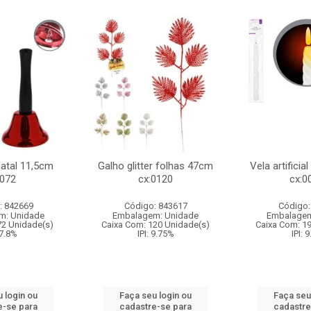
natal 11,5cm
Galho glitter folhas 47cm
Vela artificia
:072
cx:0120
cx:0
: 842669
Código: 843617
Código:
m: Unidade
Embalagem: Unidade
Embalagem
72 Unidade(s)
Caixa Com: 120 Unidade(s)
Caixa Com: 1
 7.8%
IPI: 9.75%
IPI: 
 login ou
Faça seu login ou
Faça seu
e-se para
cadastre-se para
cadastre