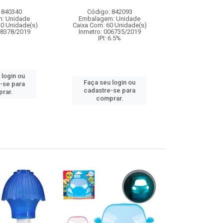
 840340
Código: 842093
Código:
: Unidade
Embalagem: Unidade
Embalagem
20 Unidade(s)
Caixa Com: 60 Unidade(s)
Caixa Com: 10
08378/2019
Inmetro: 006735/2019
Inmetro: 0
IPI: 6.5%
 login ou
Faça seu 
Faça seu login ou
-se para
cadastre
cadastre-se para
rar.
comp
comprar.