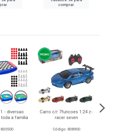
cadastre
rar.
comprar.
comp
1 - diversao
Carro c/r 7funcoes 1:24 z-
Abajur de tom
toda a familia
racer seven
10cm bivol
 830500
Código: 838900
Código: