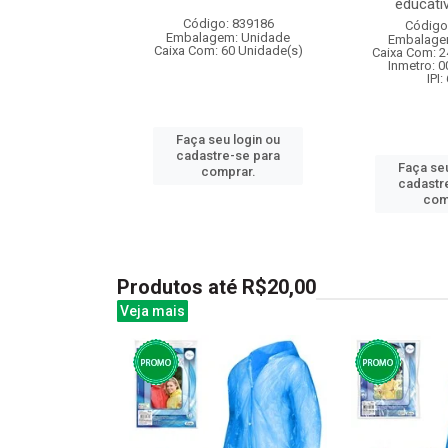
educativ
: 839662
Código: 839186
Código
m: Unidade
Embalagem: Unidade
Embalage
48 Unidade(s)
Caixa Com: 60 Unidade(s)
Caixa Com: 2
006752/2019
Inmetro: 
: 6.5%
IPI:
Faça seu login ou
cadastre-se para
u login ou
Faça seu
comprar.
e-se para
cadastr
prar.
com
Produtos até R$20,00
Veja mais