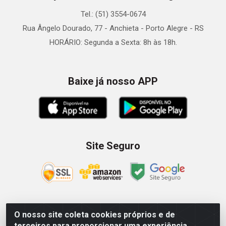
Tel.: (51) 3554-0674
Rua Ângelo Dourado, 77 - Anchieta - Porto Alegre - RS
HORÁRIO: Segunda a Sexta: 8h às 18h.
Baixe já nosso APP
Site Seguro
O nosso site coleta cookies próprios e de
Zein Importação e Comércio LTDA - Av. Senador Queiróz, 274
terceiros para proporcionar uma experiência