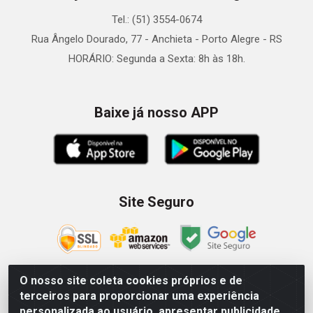
Tel.: (51) 3554-0674
Rua Ângelo Dourado, 77 - Anchieta - Porto Alegre - RS
HORÁRIO: Segunda a Sexta: 8h às 18h.
Baixe já nosso APP
Site Seguro
O nosso site coleta cookies próprios e de
terceiros para proporcionar uma experiência
Zein Importação e Comércio LTDA - Av. Senador Queiróz, 274
personalizada ao usuário, apresentar publicidade