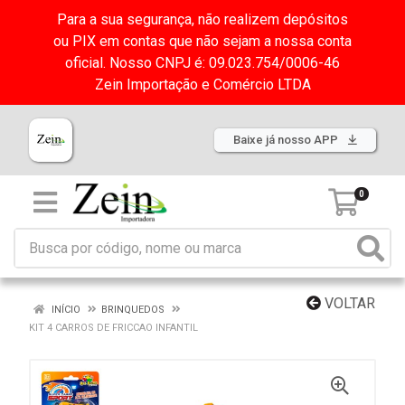
Para a sua segurança, não realizem depósitos
ou PIX em contas que não sejam a nossa conta
oficial. Nosso CNPJ é: 09.023.754/0006-46
Zein Importação e Comércio LTDA
Baixe já nosso APP
0
VOLTAR
INÍCIO
BRINQUEDOS
KIT 4 CARROS DE FRICCAO INFANTIL