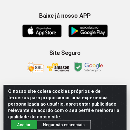
Baixe já nosso APP
Site Seguro
O nosso site coleta cookies próprios e de
Zein Importação e Comércio LTDA - Av. Senador
terceiros para proporcionar uma experiência
Queiróz, 274 - 12º e 13º andar - Centro, São Paulo/SP –
personalizada ao usuário, apresentar publicidade
CNPJ 09.023.754/0006-46
relevante de acordo com o seu perfil e melhorar a
qualidade do nosso site.
Aceitar
Negar não essenciais