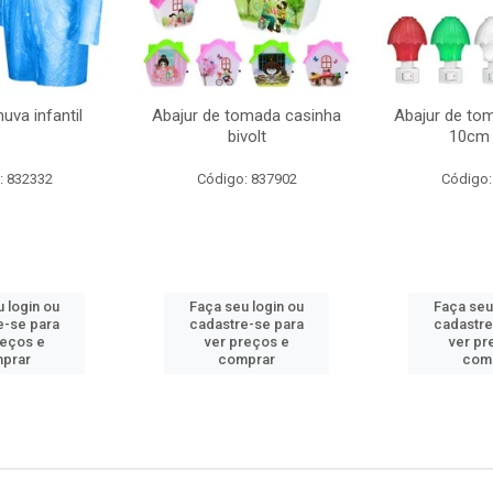
uva infantil
Abajur de tomada casinha
Abajur de to
bivolt
10cm 
: 832332
Código: 837902
Código:
 login ou
Faça seu login ou
Faça seu
e-se para
cadastre-se para
cadastre
reços e
ver preços e
ver pr
prar
comprar
com