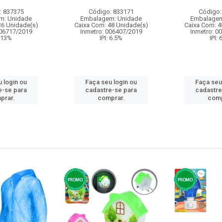
: 837375
Código: 833171
Código:
m: Unidade
Embalagem: Unidade
Embalagem
36 Unidade(s)
Caixa Com: 48 Unidade(s)
Caixa Com: 4
006717/2019
Inmetro: 006407/2019
Inmetro: 0
: 13%
IPI: 6.5%
IPI:
 login ou
Faça seu login ou
Faça seu
e-se para
cadastre-se para
cadastre
prar.
comprar.
comp