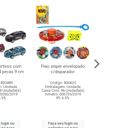
ortivos com
Piao sniper envelopado
Carro de polici
 4 pecas 9 cm
c/disparador
com controle
funco
 830489
Código: 830625
Código:
: Unidade
Embalagem: Unidade
Embalagem
8 Unidade(s)
Caixa Com: 96 Unidade(s)
Caixa Com: 2
03050/2019
Inmetro: 006735/2019
Inmetro: 12444
 6.5%
IPI: 6.5%
IPI: 
 login ou
Faça seu login ou
Faça seu 
-se para
cadastre-se para