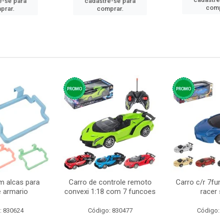
e-se para
cadastre-se para
comp
prar.
comprar.
m alcas para
Carro de controle remoto
Carro c/r 7fu
e armario
convexi 1:18 com 7 funcoes
racer
: 830624
Código: 830477
Código: