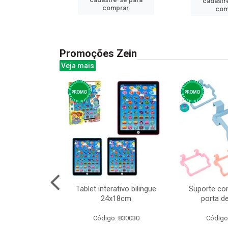
cadastr
prar.
comprar.
com
Promoções Zein
Veja mais
huva adulto
Tablet interativo bilingue
Suporte co
24x18cm
porta d
: 832331
Código: 830030
Código