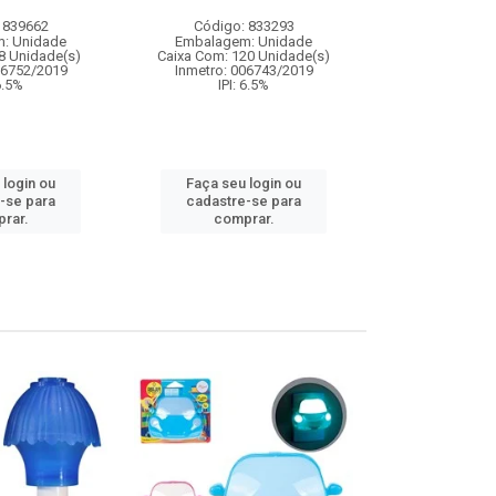
 839662
Código: 833293
Código:
: Unidade
Embalagem: Unidade
Embalagem
8 Unidade(s)
Caixa Com: 120 Unidade(s)
Caixa Com: 10
06752/2019
Inmetro: 006743/2019
IPI: 9
 6.5%
IPI: 6.5%
Faça seu 
 login ou
Faça seu login ou
cadastre
-se para
cadastre-se para
comp
rar.
comprar.