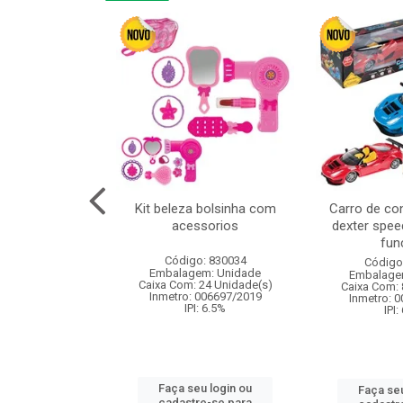
linha duo 2m
Kit beleza bolsinha com
Carro de co
acessorios
dexter spee
fun
: 830825
Código: 830034
Código
m: Unidade
Embalagem: Unidade
Embalage
144 Unidade(s)
Caixa Com: 24 Unidade(s)
Caixa Com: 
I: 13%
Inmetro: 006697/2019
Inmetro: 
IPI: 6.5%
IPI:
u login ou
Faça seu login ou
Faça seu
e-se para
cadastre-se para