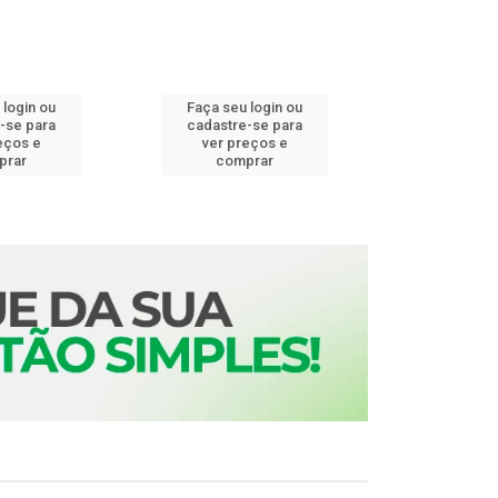
 login ou
Faça seu login ou
Faça seu 
-se para
cadastre-se para
cadastre
eços e
ver preços e
ver pr
prar
comprar
comp