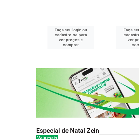
u login ou
Faça seu login ou
Faça seu
e-se para
cadastre-se para
cadastr
reços e
ver preços e
ver p
mprar
comprar
com
Especial de Natal Zein
Veja mais