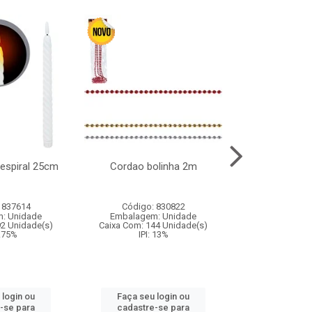
l espiral 25cm
Cordao bolinha 2m
Lata chap
 837614
Código: 830822
Código:
: Unidade
Embalagem: Unidade
Embalagem
92 Unidade(s)
Caixa Com: 144 Unidade(s)
Caixa Com: 6
9.75%
IPI: 13%
IPI: 
 login ou
Faça seu login ou
Faça seu 
-se para
cadastre-se para
cadastre