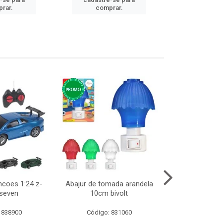
cadastre
rar.
comprar.
comp
ncoes 1:24 z-
Abajur de tomada arandela
Cesto telad
 seven
10cm bivolt
dobravel
 838900
Código: 831060
Código: