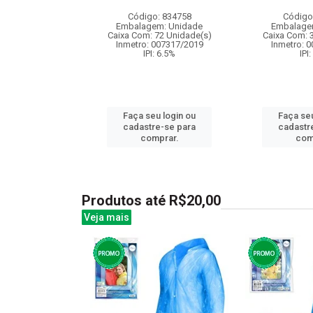
: 840561
Código: 834758
Código
m: Unidade
Embalagem: Unidade
Embalage
120 Unidade(s)
Caixa Com: 72 Unidade(s)
Caixa Com: 
: 9.75%
Inmetro: 007317/2019
Inmetro: 
IPI: 6.5%
IPI
u login ou
Faça seu login ou
Faça seu
e-se para
cadastre-se para
cadastr
prar.
comprar.
com
Produtos até R$20,00
Veja mais