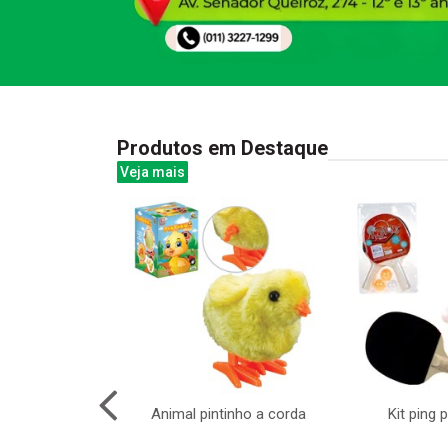
Produtos em Destaque
Veja mais
 mesa com tela
Animal pintinho a corda
Kit ping 
crever bat