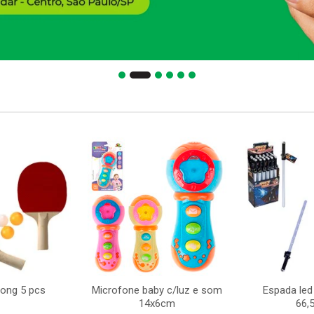
pong 5 pcs
Microfone baby c/luz e som
Espada led
14x6cm
66,