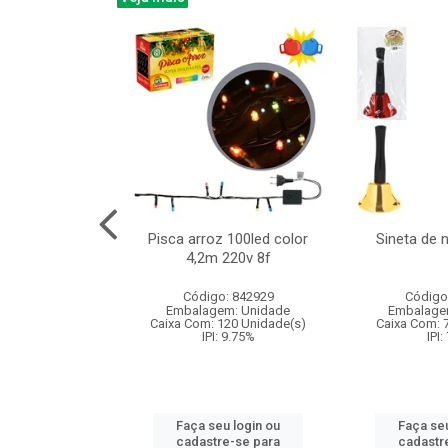
na 150led bco
Pisca arroz 100led color
Sineta de 
x40cm 220v 8f
4,2m 220v 8f
: 840985
Código: 842929
Código
m: Unidade
Embalagem: Unidade
Embalage
60 Unidade(s)
Caixa Com: 120 Unidade(s)
Caixa Com: 
: 9.75%
IPI: 9.75%
IPI:
u login ou
Faça seu login ou
Faça seu
e-se para
cadastre-se para
cadastr