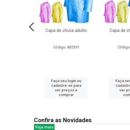
cal com oculos
Capa de chuva adulto
Capa de ch
3cm
: 844379
Código: 832331
Código
u login ou
Faça seu login ou
Faça seu
e-se para
cadastre-se para
cadastr
reços e
ver preços e
ver p
mprar
comprar
com
Confira as Novidades
Veja mais