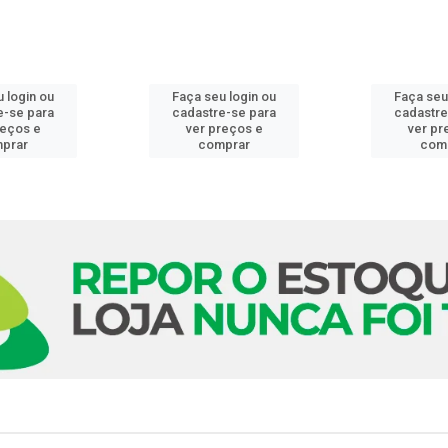
 login ou
Faça seu login ou
Faça seu
e-se para
cadastre-se para
cadastre
reços e
ver preços e
ver pr
prar
comprar
com