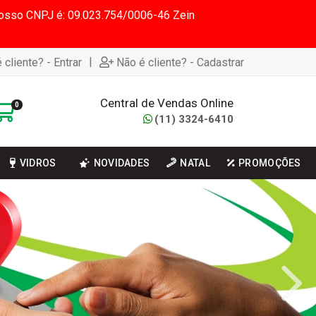
 Nosso CNPJ é: 09.023.754/0006-46 Zein
|
 cliente? - Entrar
Não é cliente? - Cadastrar
Central de Vendas Online
0
(11) 3324-6410
VIDROS
NOVIDADES
NATAL
PROMOÇÕES