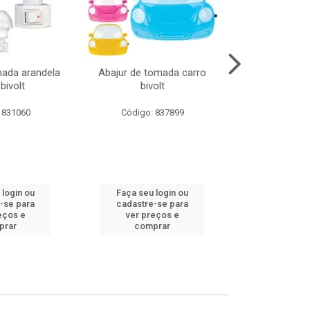
mada arandela
Abajur de tomada carro
Abajur de to
bivolt
bivolt
bivol
 831060
Código: 837899
Código:
 login ou
Faça seu login ou
Faça seu 
-se para
cadastre-se para
cadastre
eços e
ver preços e
ver pr
prar
comprar
comp