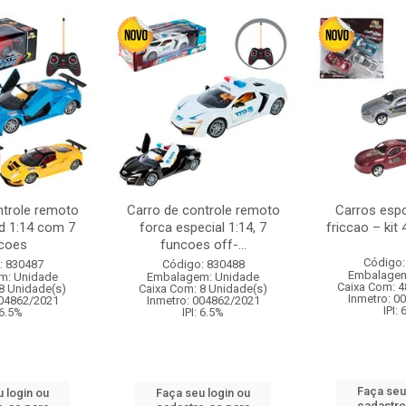
ntrole remoto
Carro de controle remoto
Carros esp
d 1:14 com 7
forca especial 1:14, 7
friccao – kit
coes
funcoes off-...
Código:
: 830487
Código: 830488
Embalagem
m: Unidade
Embalagem: Unidade
Caixa Com: 4
8 Unidade(s)
Caixa Com: 8 Unidade(s)
Inmetro: 0
004862/2021
Inmetro: 004862/2021
IPI:
 6.5%
IPI: 6.5%
Faça seu
 login ou
Faça seu login ou
cadastre