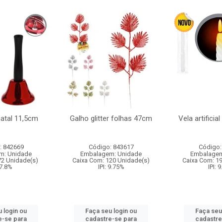
natal 11,5cm
Galho glitter folhas 47cm
Vela artificia
: 842669
Código: 843617
Código:
m: Unidade
Embalagem: Unidade
Embalagem
72 Unidade(s)
Caixa Com: 120 Unidade(s)
Caixa Com: 1
 7.8%
IPI: 9.75%
IPI: 
 login ou
Faça seu login ou
Faça seu
e-se para
cadastre-se para
cadastre