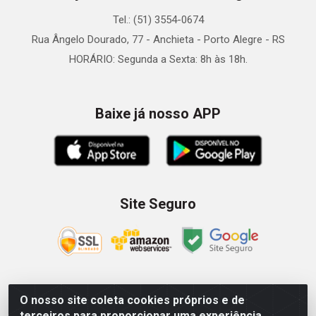
Tel.: (51) 3554-0674
Rua Ângelo Dourado, 77 - Anchieta - Porto Alegre - RS
HORÁRIO: Segunda a Sexta: 8h às 18h.
Baixe já nosso APP
Site Seguro
O nosso site coleta cookies próprios e de
Zein Importação e Comércio LTDA - Av. Senador Queiróz, 274
terceiros para proporcionar uma experiência