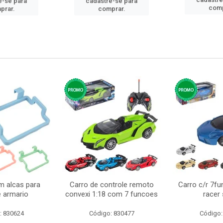
e-se para
cadastre-se para
comp
prar.
comprar.
m alcas para
Carro de controle remoto
Carro c/r 7fu
e armario
convexi 1:18 com 7 funcoes
racer
: 830624
Código: 830477
Código: