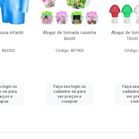
uva infantil
Abajur de tomada casinha
Abajur de to
bivolt
10cm 
: 832332
Código: 837902
Código:
 login ou
Faça seu login ou
Faça seu
e-se para
cadastre-se para
cadastre
reços e
ver preços e
ver pr
prar
comprar
com