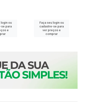
 login ou
Faça seu login ou
Faça seu 
-se para
cadastre-se para
cadastre
eços e
ver preços e
ver pr
prar
comprar
comp