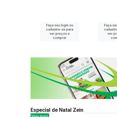
u login ou
Faça seu login ou
Faça seu
e-se para
cadastre-se para
cadastr
reços e
ver preços e
ver p
mprar
comprar
com
Especial de Natal Zein
Veja mais