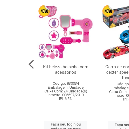
linha duo 2m
Kit beleza bolsinha com
Carro de co
acessorios
dexter spee
fun
: 830825
Código: 830034
Código
m: Unidade
Embalagem: Unidade
Embalage
144 Unidade(s)
Caixa Com: 24 Unidade(s)
Caixa Com: 
I: 13%
Inmetro: 006697/2019
Inmetro: 
IPI: 6.5%
IPI:
u login ou
Faça seu login ou
Faça seu
e-se para
cadastre-se para