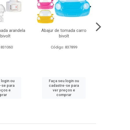
mada arandela
Abajur de tomada carro
Abajur de to
bivolt
bivolt
bivol
 831060
Código: 837899
Código:
 login ou
Faça seu login ou
Faça seu 
-se para
cadastre-se para
cadastre
eços e
ver preços e
ver pr
prar
comprar
comp