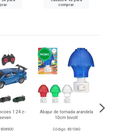
cadastre
rar.
comprar.
comp
ncoes 1:24 z-
Abajur de tomada arandela
Cesto telad
 seven
10cm bivolt
dobravel
 838900
Código: 831060
Código: