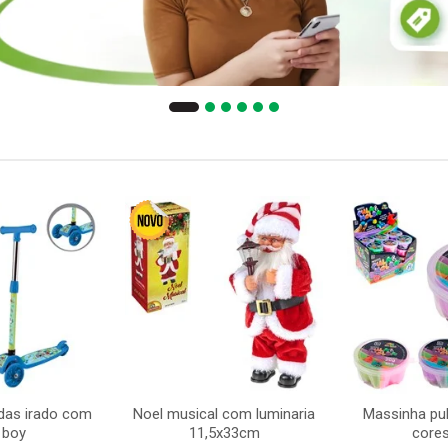
odas irado com
Noel musical com luminaria
Massinha pu
 boy
11,5x33cm
cores