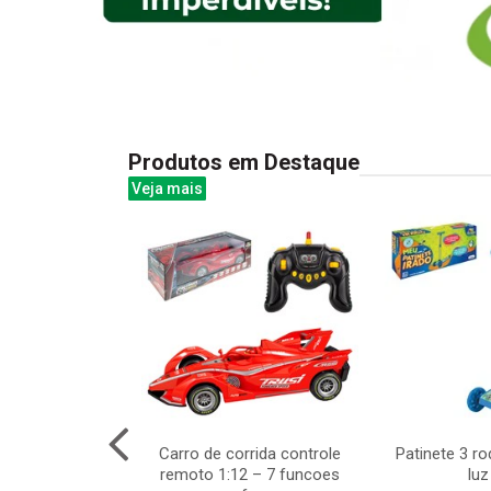
Produtos em Destaque
Veja mais
 closet style
Carro de corrida controle
Patinete 3 r
neca de moda
remoto 1:12 – 7 funcoes
luz