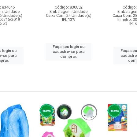
: 834646
Código: 830852
Código:
m: Unidade
Embalagem: Unidade
Embalagem
6 Unidade(s)
Caixa Com: 24 Unidade(s)
Caixa Com: 2
006715/2019
IPI: 13%
Inmetro: 0
 6.5%
IPI:
Faça seu login ou
 login ou
Faça seu
cadastre-se para
e-se para
cadastre
comprar.
prar.
comp