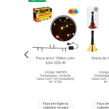
na 150led bco
Pisca arroz 100led color
Sineta de 
x40cm 220v 8f
4,2m 220v 8f
: 840985
Código: 842929
Código
m: Unidade
Embalagem: Unidade
Embalage
60 Unidade(s)
Caixa Com: 120 Unidade(s)
Caixa Com: 
: 9.75%
IPI: 9.75%
IPI:
u login ou
Faça seu login ou
Faça seu
e-se para
cadastre-se para
cadastr