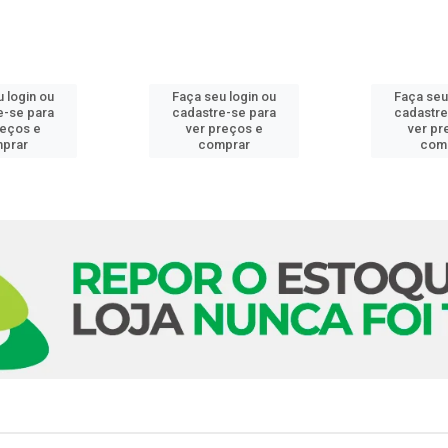
 login ou
Faça seu login ou
Faça seu
e-se para
cadastre-se para
cadastre
reços e
ver preços e
ver pr
prar
comprar
com