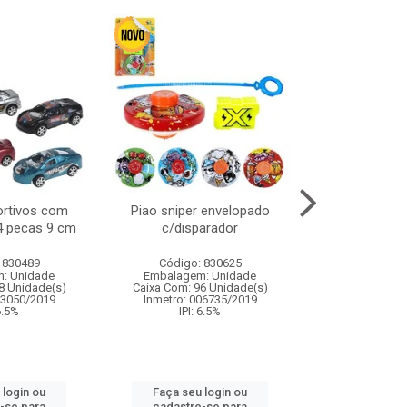
ortivos com
Piao sniper envelopado
Carro de polici
 4 pecas 9 cm
c/disparador
com controle
funco
 830489
Código: 830625
Código:
: Unidade
Embalagem: Unidade
Embalagem
8 Unidade(s)
Caixa Com: 96 Unidade(s)
Caixa Com: 2
03050/2019
Inmetro: 006735/2019
Inmetro: 12444
 6.5%
IPI: 6.5%
IPI: 
 login ou
Faça seu login ou
Faça seu 
-se para
cadastre-se para