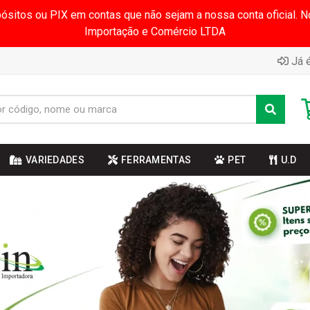
pósitos ou PIX em contas que não sejam a nossa conta oficial.
Importação e Comércio LTDA
Já é
VARIEDADES
FERRAMENTAS
PET
U.D