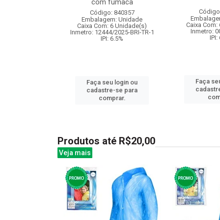
pas e a...
com fumaca
Código
: 841293
Código: 840357
Embalage
m: Unidade
Embalagem: Unidade
Caixa Com: 
24 Unidade(s)
Caixa Com: 6 Unidade(s)
Inmetro: 
008728/2019
Inmetro: 12444/2025-BRI-TR-1
IPI:
: 6.5%
IPI: 6.5%
Faça seu
u login ou
Faça seu login ou
cadastr
e-se para
cadastre-se para
com
prar.
comprar.
Produtos até R$20,00
Veja mais