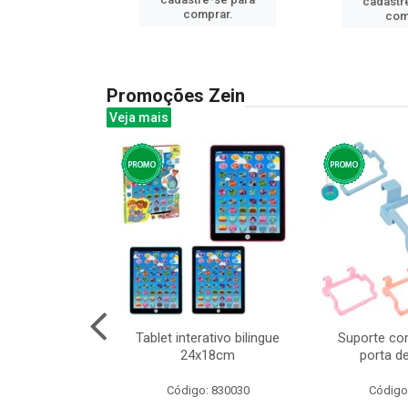
cadastr
prar.
comprar.
com
Promoções Zein
Veja mais
huva adulto
Tablet interativo bilingue
Suporte co
24x18cm
porta d
: 832331
Código: 830030
Código