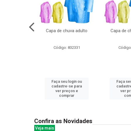
cal com oculos
Capa de chuva adulto
Capa de ch
3cm
: 844379
Código: 832331
Código
u login ou
Faça seu login ou
Faça seu
e-se para
cadastre-se para
cadastr
reços e
ver preços e
ver p
mprar
comprar
com
Confira as Novidades
Veja mais