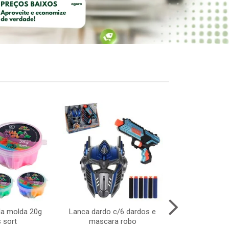
la molda 20g
Lanca dardo c/6 dardos e
Boneca abbie 
 sort
mascara robo
– brinquedo e