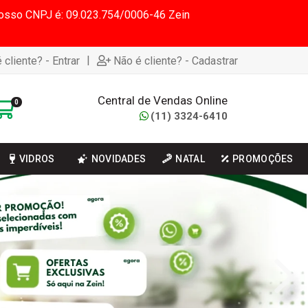
 Nosso CNPJ é: 09.023.754/0006-46 Zein
|
 cliente? - Entrar
Não é cliente? - Cadastrar
Central de Vendas Online
0
(11) 3324-6410
VIDROS
NOVIDADES
NATAL
PROMOÇÕES