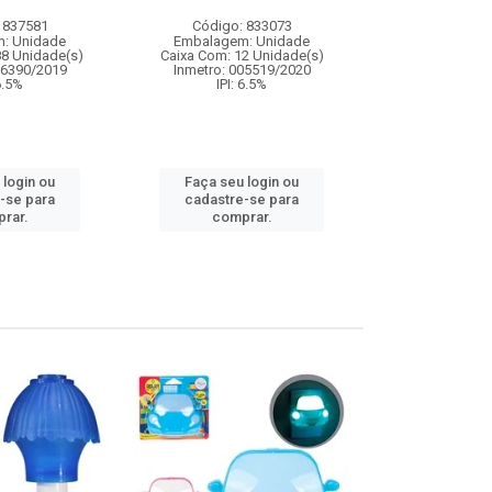
acess
 837581
Código: 833073
Código:
: Unidade
Embalagem: Unidade
Embalagem
88 Unidade(s)
Caixa Com: 12 Unidade(s)
Caixa Com: 7
06390/2019
Inmetro: 005519/2020
Inmetro: 0
 6.5%
IPI: 6.5%
IPI: 
 login ou
Faça seu login ou
Faça seu 
-se para
cadastre-se para
cadastre
rar.
comprar.
comp