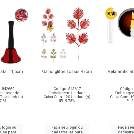
natal 11,5cm
Galho glitter folhas 47cm
Vela artificia
: 842669
Código: 843617
Código:
m: Unidade
Embalagem: Unidade
Embalagem
72 Unidade(s)
Caixa Com: 120 Unidade(s)
Caixa Com: 1
 7.8%
IPI: 9.75%
IPI: 
 login ou
Faça seu login ou
Faça seu
e-se para
cadastre-se para
cadastre