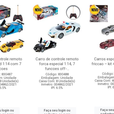
ntrole remoto
Carro de controle remoto
Carros esp
d 1:14 com 7
forca especial 1:14, 7
friccao – kit
coes
funcoes off-...
Código:
: 830487
Código: 830488
Embalagem
m: Unidade
Embalagem: Unidade
Caixa Com: 4
8 Unidade(s)
Caixa Com: 8 Unidade(s)
Inmetro: 0
004862/2021
Inmetro: 004862/2021
IPI:
 6.5%
IPI: 6.5%
Faça seu
 login ou
Faça seu login ou
cadastre