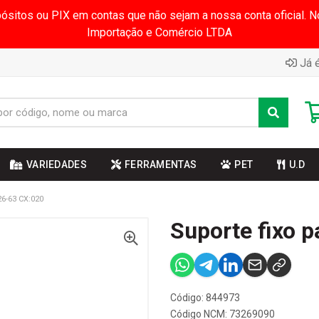
pósitos ou PIX em contas que não sejam a nossa conta oficial.
Importação e Comércio LTDA
Já é
VARIEDADES
FERRAMENTAS
PET
U.D
6-63 CX:020
Suporte fixo p
Código: 844973
Código NCM: 73269090