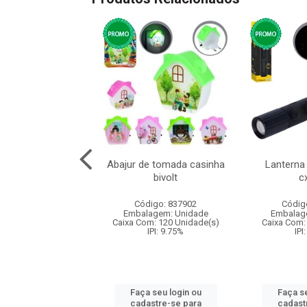
idor c/cabo 34cm
Abajur de tomada casinha
Lanterna 
bivolt
c
digo: 844176
Código: 837902
Códig
agem: Unidade
Embalagem: Unidade
Embalag
om: 72 Unidade(s)
Caixa Com: 120 Unidade(s)
Caixa Com:
IPI: 6.5%
IPI: 9.75%
IPI
 seu login ou
Faça seu login ou
Faça se
astre-se para
cadastre-se para
cadast