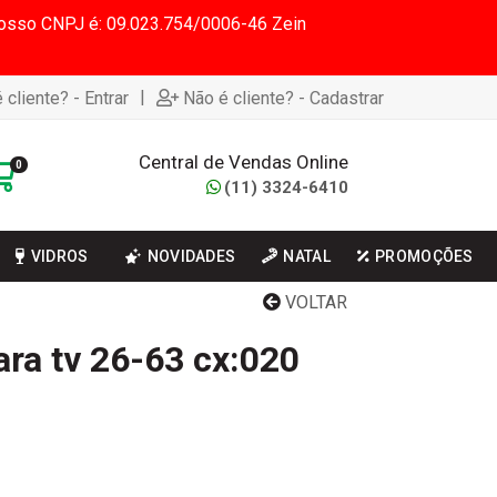
 Nosso CNPJ é: 09.023.754/0006-46 Zein
|
 cliente? - Entrar
Não é cliente? - Cadastrar
Central de Vendas Online
0
(11) 3324-6410
VIDROS
NOVIDADES
NATAL
PROMOÇÕES
VOLTAR
ara tv 26-63 cx:020