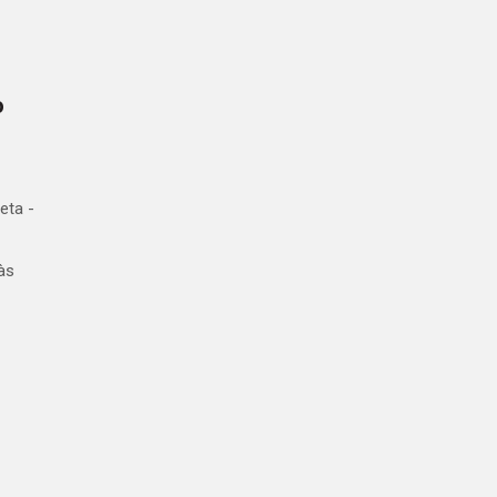
o
eta -
às