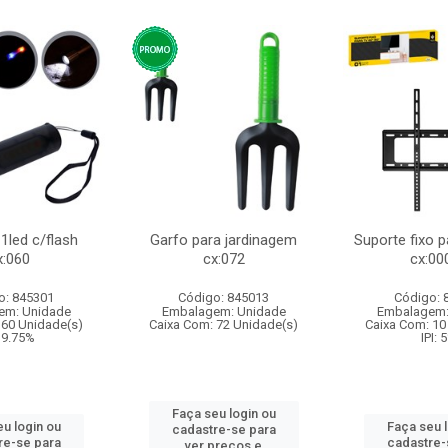
1led c/flash
Garfo para jardinagem
Suporte fixo p
x:060
cx:072
cx:00
o: 845301
Código: 845013
Código: 
em: Unidade
Embalagem: Unidade
Embalagem:
 60 Unidade(s)
Caixa Com: 72 Unidade(s)
Caixa Com: 10
: 9.75%
IPI: 
Faça seu login ou
u login ou
Faça seu 
cadastre-se para
re-se para
cadastre-
ver preços e