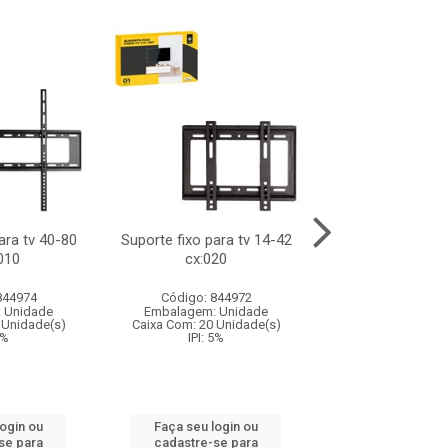
ara tv 40-80
Suporte fixo para tv 14-42
Desentupidor c/
010
cx:020
844974
Código: 844972
Código: 844
 Unidade
Embalagem: Unidade
Embalagem: U
 Unidade(s)
Caixa Com: 20 Unidade(s)
Caixa Com: 72 Un
5%
IPI: 5%
IPI: 6.5%
login ou
Faça seu login ou
Faça seu log
se para
cadastre-se para
cadastre-se 