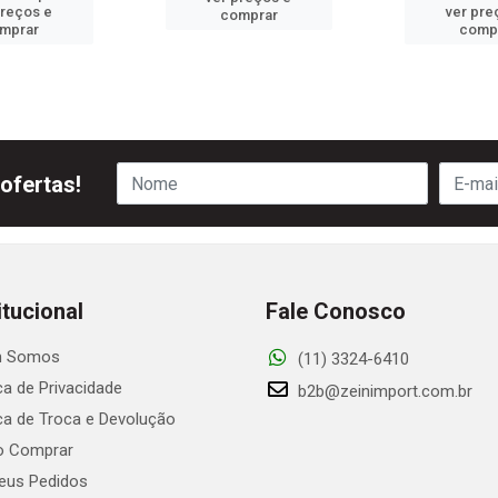
preços e
ver pre
comprar
mprar
comp
ofertas!
itucional
Fale Conosco
 Somos
(11) 3324-6410
ica de Privacidade
b2b@zeinimport.com.br
ica de Troca e Devolução
 Comprar
us Pedidos