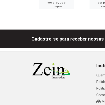
er preços e
ver preços e
ver 
comprar
comprar
co
Cadastre-se para receber nossas 
Inst
Quem
Polít
Polít
Como
Me