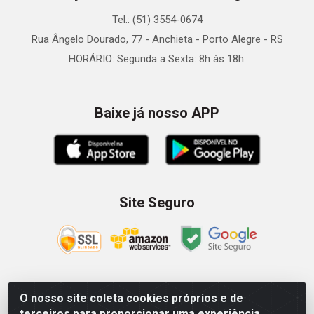
Tel.: (51) 3554-0674
Rua Ângelo Dourado, 77 - Anchieta - Porto Alegre - RS
HORÁRIO: Segunda a Sexta: 8h às 18h.
Baixe já nosso APP
Site Seguro
O nosso site coleta cookies próprios e de
Zein Importação e Comércio LTDA - Av. Senador Queiróz, 274
terceiros para proporcionar uma experiência