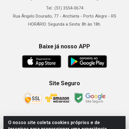
Tel.: (51) 3554-0674
Rua Ângelo Dourado, 77 - Anchieta - Porto Alegre - RS
HORÁRIO: Segunda a Sexta: 8h às 18h.
Baixe já nosso APP
Site Seguro
O nosso site coleta cookies próprios e de
Zein Importação e Comércio LTDA - Av. Senador Queiróz, 274
terceiros para proporcionar uma experiência