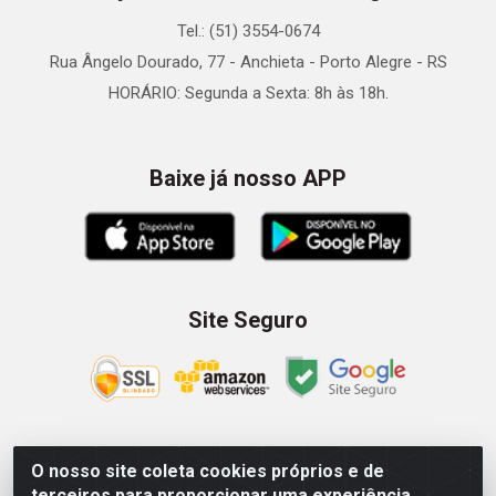
Tel.: (51) 3554-0674
Rua Ângelo Dourado, 77 - Anchieta - Porto Alegre - RS
HORÁRIO: Segunda a Sexta: 8h às 18h.
Baixe já nosso APP
Site Seguro
O nosso site coleta cookies próprios e de
Zein Importação e Comércio LTDA - Av. Senador Queiróz, 274
terceiros para proporcionar uma experiência