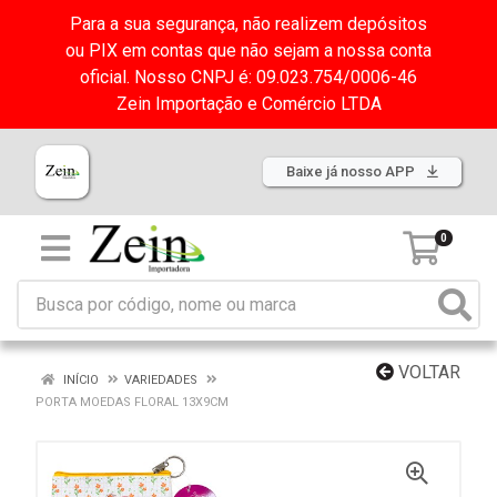
Para a sua segurança, não realizem depósitos
ou PIX em contas que não sejam a nossa conta
oficial. Nosso CNPJ é: 09.023.754/0006-46
Zein Importação e Comércio LTDA
Baixe já nosso APP
0
VOLTAR
INÍCIO
VARIEDADES
PORTA MOEDAS FLORAL 13X9CM