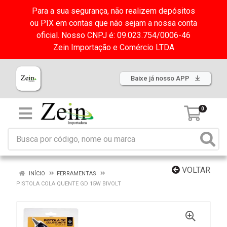
Para a sua segurança, não realizem depósitos
ou PIX em contas que não sejam a nossa conta
oficial. Nosso CNPJ é: 09.023.754/0006-46
Zein Importação e Comércio LTDA
Baixe já nosso APP
0
VOLTAR
INÍCIO
FERRAMENTAS
PISTOLA COLA QUENTE GD 15W BIVOLT