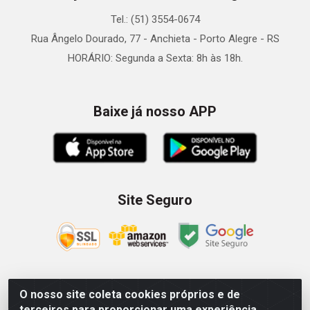
Tel.: (51) 3554-0674
Rua Ângelo Dourado, 77 - Anchieta - Porto Alegre - RS
HORÁRIO: Segunda a Sexta: 8h às 18h.
Baixe já nosso APP
Site Seguro
O nosso site coleta cookies próprios e de
Zein Importação e Comércio LTDA - Av. Senador Queiróz, 274
terceiros para proporcionar uma experiência