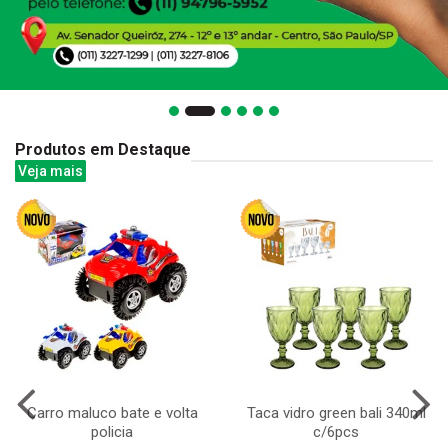
Produtos em Destaque
Veja mais
Carro maluco bate e volta
Taca vidro green bali 340ml
policia
c/6pcs