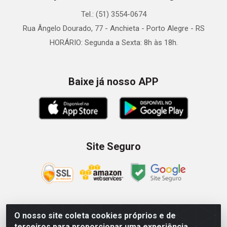
Tel.: (51) 3554-0674
Rua Ângelo Dourado, 77 - Anchieta - Porto Alegre - RS
HORÁRIO: Segunda a Sexta: 8h às 18h.
Baixe já nosso APP
Site Seguro
O nosso site coleta cookies próprios e de
Zein Importação e Comércio LTDA - Av. Senador Queiróz, 274
terceiros para proporcionar uma experiência