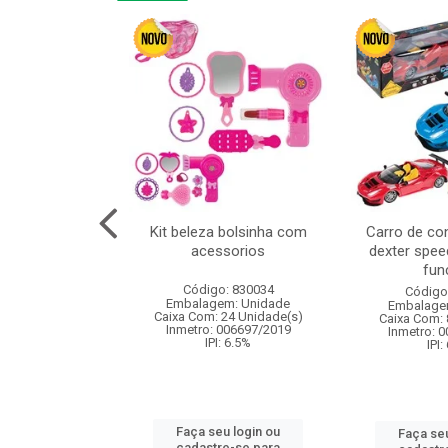
or 4cm 6pcs
Kit beleza bolsinha com
Carro de co
acessorios
dexter spee
fun
: 830836
Código: 830034
Código
m: Unidade
Embalagem: Unidade
Embalage
120 Unidade(s)
Caixa Com: 24 Unidade(s)
Caixa Com: 
I: 13%
Inmetro: 006697/2019
Inmetro: 
IPI: 6.5%
IPI:
u login ou
Faça seu login ou
Faça seu
e-se para
cadastre-se para