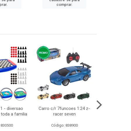
cadastre
rar.
comprar.
comp
1 - diversao
Carro c/r 7funcoes 1:24 z-
Abajur de tom
toda a familia
racer seven
10cm b
 830500
Código: 838900
Código: