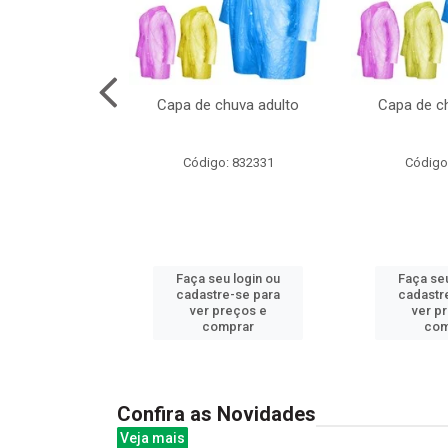
no pote c/molde
Capa de chuva adulto
Capa de ch
: 839020
Código: 832331
Código
u login ou
Faça seu login ou
Faça seu
e-se para
cadastre-se para
cadastr
reços e
ver preços e
ver p
mprar
comprar
com
Confira as Novidades
Veja mais