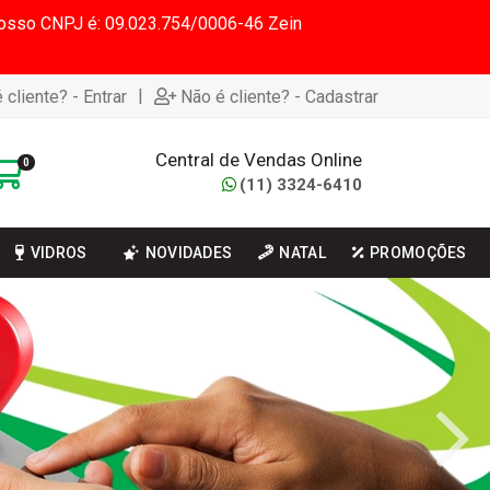
 Nosso CNPJ é: 09.023.754/0006-46 Zein
|
 cliente? - Entrar
Não é cliente? - Cadastrar
Central de Vendas Online
0
(11) 3324-6410
VIDROS
NOVIDADES
NATAL
PROMOÇÕES