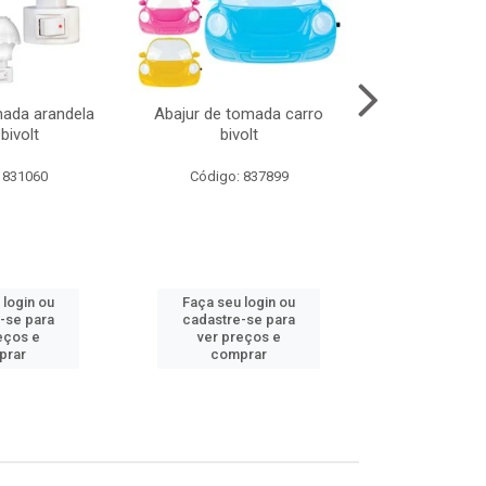
mada arandela
Abajur de tomada carro
Abajur de to
bivolt
bivolt
bivol
 831060
Código: 837899
Código:
 login ou
Faça seu login ou
Faça seu 
-se para
cadastre-se para
cadastre
eços e
ver preços e
ver pr
prar
comprar
comp