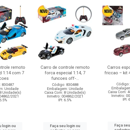
ntrole remoto
Carro de controle remoto
Carros esp
d 1:14 com 7
forca especial 1:14, 7
friccao – kit
coes
funcoes off-...
Código:
: 830487
Código: 830488
Embalagem
m: Unidade
Embalagem: Unidade
Caixa Com: 4
8 Unidade(s)
Caixa Com: 8 Unidade(s)
Inmetro: 0
004862/2021
Inmetro: 004862/2021
IPI:
 6.5%
IPI: 6.5%
Faça seu
 login ou
Faça seu login ou
cadastre