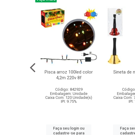
na 150led bco
Pisca arroz 100led color
Sineta de 
x40cm 220v 8f
4,2m 220v 8f
: 840985
Código: 842929
Código
m: Unidade
Embalagem: Unidade
Embalage
60 Unidade(s)
Caixa Com: 120 Unidade(s)
Caixa Com: 
: 9.75%
IPI: 9.75%
IPI:
u login ou
Faça seu login ou
Faça seu
e-se para
cadastre-se para
cadastr