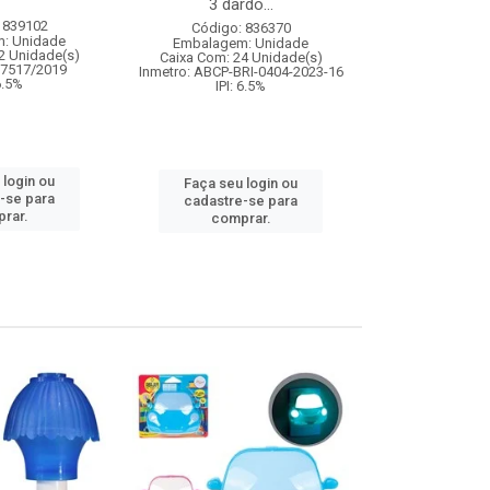
3 dardo...
magica com
 839102
Código: 836370
Código:
: Unidade
Embalagem: Unidade
Embalagem
2 Unidade(s)
Caixa Com: 24 Unidade(s)
Caixa Com: 4
07517/2019
Inmetro: ABCP-BRI-0404-2023-16
Inmetro: 0
 6.5%
IPI: 6.5%
IPI: 
 login ou
Faça seu login ou
Faça seu 
-se para
cadastre-se para
cadastre
rar.
comprar.
comp