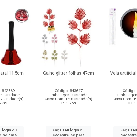
natal 11,5cm
Galho glitter folhas 47cm
Vela artificia
: 842669
Código: 843617
Código:
m: Unidade
Embalagem: Unidade
Embalagem
72 Unidade(s)
Caixa Com: 120 Unidade(s)
Caixa Com: 1
 7.8%
IPI: 9.75%
IPI: 
 login ou
Faça seu login ou
Faça seu
e-se para
cadastre-se para
cadastre