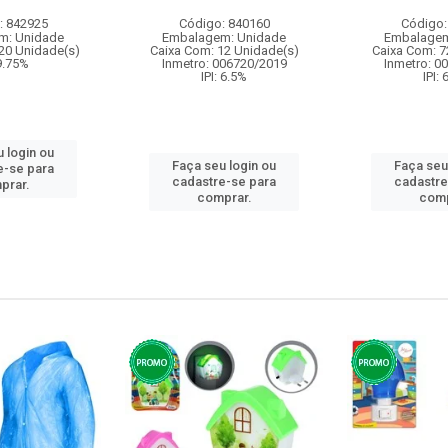
: 842925
Código: 840160
Código:
m: Unidade
Embalagem: Unidade
Embalagem
20 Unidade(s)
Caixa Com: 12 Unidade(s)
Caixa Com: 7
 9.75%
Inmetro: 006720/2019
Inmetro: 0
IPI: 6.5%
IPI:
 login ou
Faça seu login ou
Faça seu
e-se para
cadastre-se para
cadastre
prar.
comprar.
comp