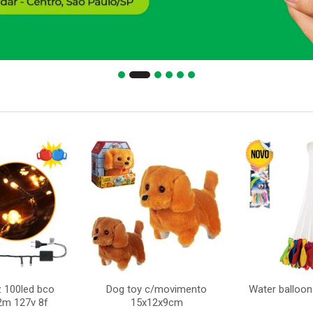
z 100led bco
Dog toy c/movimento
Water balloon
2m 127v 8f
15x12x9cm