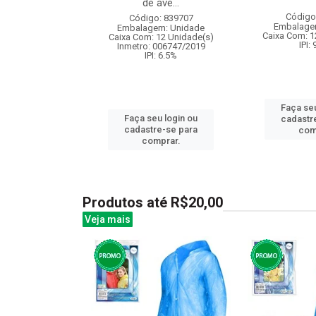
de ave...
: 831115
Código
Código: 839707
m: Unidade
Embalage
Embalagem: Unidade
50 Unidade(s)
Caixa Com: 1
Caixa Com: 12 Unidade(s)
I: 13%
IPI:
Inmetro: 006747/2019
IPI: 6.5%
u login ou
Faça seu
Faça seu login ou
e-se para
cadastr
cadastre-se para
prar.
com
comprar.
Produtos até R$20,00
Veja mais