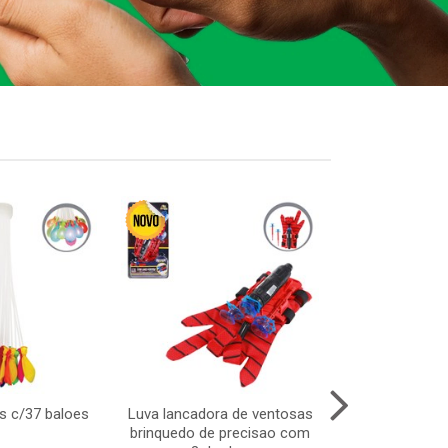
s c/37 baloes
Luva lancadora de ventosas
Boneca abb
brinquedo de precisao com
cartela – b