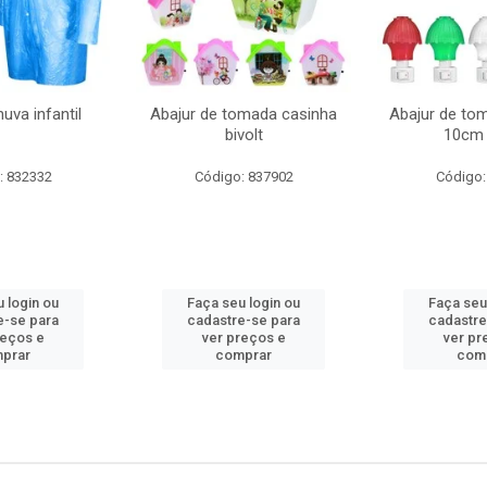
uva infantil
Abajur de tomada casinha
Abajur de to
bivolt
10cm 
: 832332
Código: 837902
Código:
 login ou
Faça seu login ou
Faça seu
e-se para
cadastre-se para
cadastre
reços e
ver preços e
ver pr
prar
comprar
com