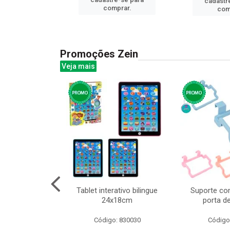
cadastr
prar.
comprar.
com
Promoções Zein
Veja mais
o interativo
Tablet interativo bilingue
Suporte co
l 17x13cm
24x18cm
porta d
: 832384
Código: 830030
Código