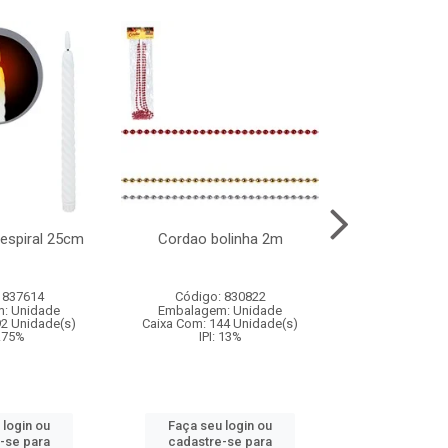
l espiral 25cm
Cordao bolinha 2m
Lata chap
 837614
Código: 830822
Código:
: Unidade
Embalagem: Unidade
Embalagem
92 Unidade(s)
Caixa Com: 144 Unidade(s)
Caixa Com: 6
9.75%
IPI: 13%
IPI: 
 login ou
Faça seu login ou
Faça seu 
-se para
cadastre-se para
cadastre