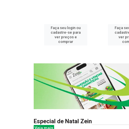
u login ou
Faça seu login ou
Faça seu
e-se para
cadastre-se para
cadastr
reços e
ver preços e
ver p
mprar
comprar
com
Especial de Natal Zein
Veja mais