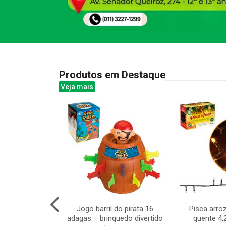
Produtos em Destaque
Veja mais
onta branca
Jogo barril do pirata 16
Pisca arro
2m verde
adagas – brinquedo divertido
quente 4,