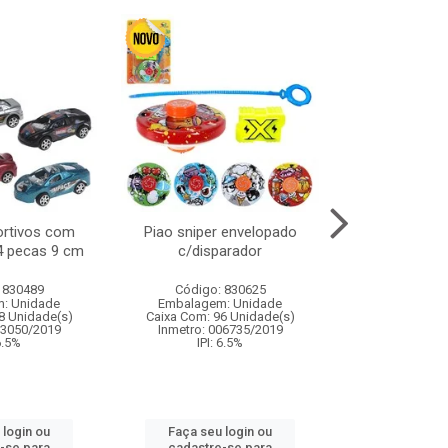
ortivos com
Piao sniper envelopado
Carro de polici
 4 pecas 9 cm
c/disparador
com controle
funco
 830489
Código: 830625
Código:
: Unidade
Embalagem: Unidade
Embalagem
8 Unidade(s)
Caixa Com: 96 Unidade(s)
Caixa Com: 2
03050/2019
Inmetro: 006735/2019
Inmetro: 12444
 6.5%
IPI: 6.5%
IPI: 
 login ou
Faça seu login ou
Faça seu 
-se para
cadastre-se para