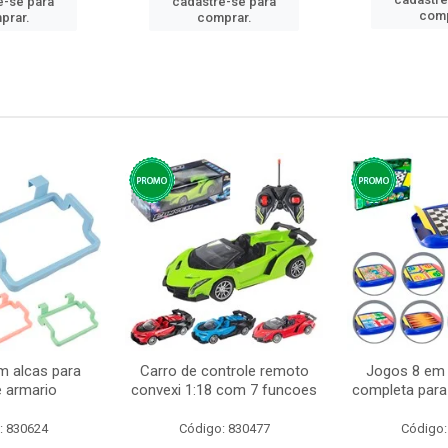
e-se para
cadastre-se para
comp
prar.
comprar.
m alcas para
Carro de controle remoto
Jogos 8 em 
e armario
convexi 1:18 com 7 funcoes
completa para 
: 830624
Código: 830477
Código: