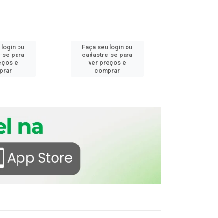
 login ou
Faça seu login ou
Faça seu 
-se para
cadastre-se para
cadastre
eços e
ver preços e
ver pr
prar
comprar
comp