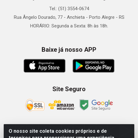
Tel.: (51) 3554-0674
Rua Ângelo Dourado, 77 - Anchieta - Porto Alegre - RS
HORÁRIO: Segunda a Sexta: 8h às 18h.
Baixe já nosso APP
Site Seguro
O nosso site coleta cookies próprios e de
Zein Importação e Comércio LTDA - Av. Senador Queiróz, 274
terceiros para proporcionar uma experiência