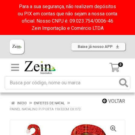
Para a sua segurança, não realizem depósitos
ou PIX em contas que não sejam a nossa conta
oficial. Nosso CNPJ é: 09.023.754/0006-46
Zein Importação e Comércio LTDA
Baixe já nosso APP
0
VOLTAR
INÍCIO
ENFEITES DE NATAL
PAINEL NATALINO P/PORTA 19X32CM CX:072