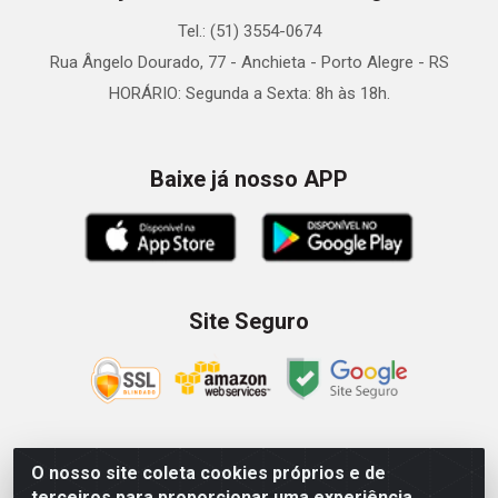
Tel.: (51) 3554-0674
Rua Ângelo Dourado, 77 - Anchieta - Porto Alegre - RS
HORÁRIO: Segunda a Sexta: 8h às 18h.
Baixe já nosso APP
Site Seguro
O nosso site coleta cookies próprios e de
Zein Importação e Comércio LTDA - Av. Senador Queiróz, 274
terceiros para proporcionar uma experiência