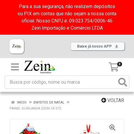
Para a sua segurança, não realizem depósitos
ou PIX em contas que não sejam a nossa conta
oficial. Nosso CNPJ é: 09.023.754/0006-46
Zein Importação e Comércio LTDA
Baixe já nosso APP
0
VOLTAR
INÍCIO
ENFEITES DE NATAL
PAINEL GUIRLANDA 22CM CX:072