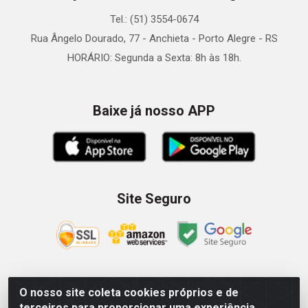
Tel.: (51) 3554-0674
Rua Ângelo Dourado, 77 - Anchieta - Porto Alegre - RS
HORÁRIO: Segunda a Sexta: 8h às 18h.
Baixe já nosso APP
Site Seguro
O nosso site coleta cookies próprios e de
Zein Importação e Comércio LTDA - Av. Senador Queiróz, 274
terceiros para proporcionar uma experiência