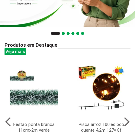
Produtos em Destaque
Veja mais
Festao ponta branca
Pisca arroz 100led bco
11cmx2m verde
quente 4,2m 127v 8f