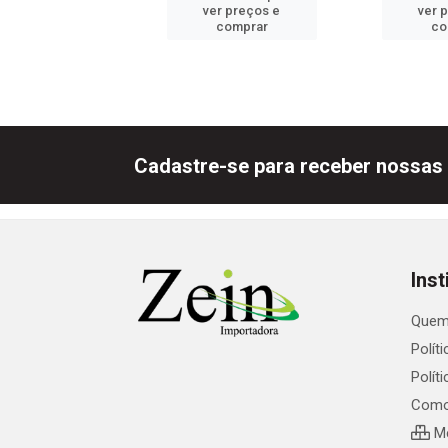
er preços e
ver preços e
ver 
comprar
comprar
co
Cadastre-se para receber nossas 
Inst
Quem
Polít
Polít
Como
Me