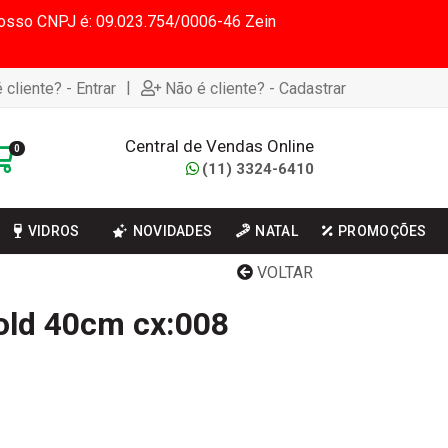
 Nosso CNPJ é: 09.023.754/0006-46 Zein
|
 cliente? - Entrar
Não é cliente? - Cadastrar
Central de Vendas Online
0
(11) 3324-6410
VIDROS
NOVIDADES
NATAL
PROMOÇÕES
VOLTAR
cold 40cm cx:008