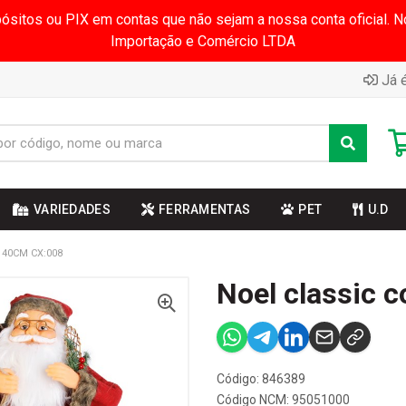
pósitos ou PIX em contas que não sejam a nossa conta oficial.
Importação e Comércio LTDA
Já é
VARIEDADES
FERRAMENTAS
PET
U.D
 40CM CX:008
Noel classic 
Código: 846389
Código NCM: 95051000