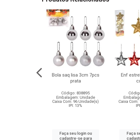
a estrela c/laco
Bola saq lisa 3cm 7pcs
Enf estr
cm cx:096
prata
c
digo: 830802
Código: 838895
Códig
agem: Unidade
Embalagem: Unidade
Embalag
om: 96 Unidade(s)
Caixa Com: 96 Unidade(s)
Caixa Com: 
IPI: 13%
IPI: 13%
IP
 seu login ou
Faça seu login ou
Faça se
astre-se para
cadastre-se para
cadast