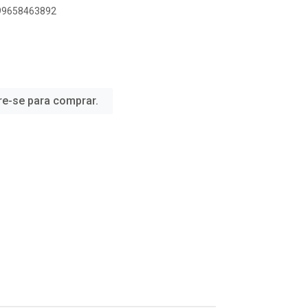
899658463892
re-se para comprar.