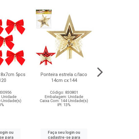
 8x7cm 5pcs
Ponteira estrela c/laco
Ponteira estrel
120
14cm cx:144
18cm cx:0
830956
Código: 830801
Código: 830
 Unidade
Embalagem: Unidade
Embalagem: U
0 Unidade(s)
Caixa Com: 144 Unidade(s)
Caixa Com: 96 Un
13%
IPI: 13%
IPI: 13%
login ou
Faça seu login ou
Faça seu log
se para
cadastre-se para
cadastre-se 