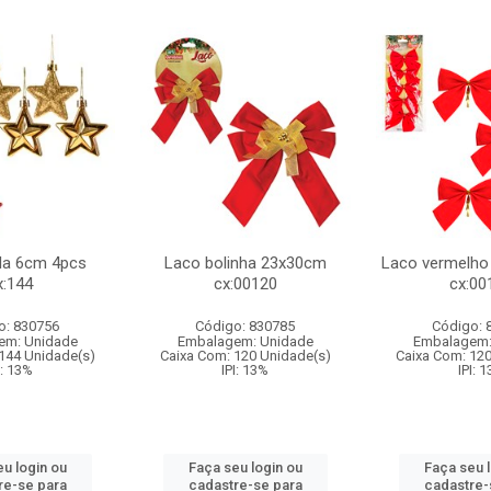
ela 6cm 4pcs
Laco bolinha 23x30cm
Laco vermelho
x:144
cx:00120
cx:00
o: 830756
Código: 830785
Código: 
em: Unidade
Embalagem: Unidade
Embalagem:
144 Unidade(s)
Caixa Com: 120 Unidade(s)
Caixa Com: 12
I: 13%
IPI: 13%
IPI: 
u login ou
Faça seu login ou
Faça seu 
re-se para
cadastre-se para
cadastre-