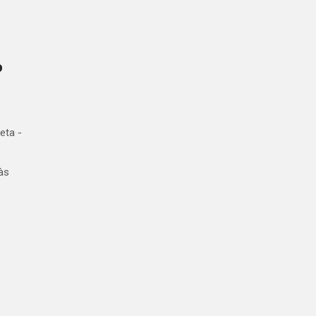
o
eta -
às