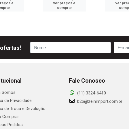
preços e
ver preços e
ver pre
mprar
comprar
comp
ofertas!
itucional
Fale Conosco
 Somos
(11) 3324-6410
ica de Privacidade
b2b@zeinimport.com.br
ica de Troca e Devolução
 Comprar
us Pedidos