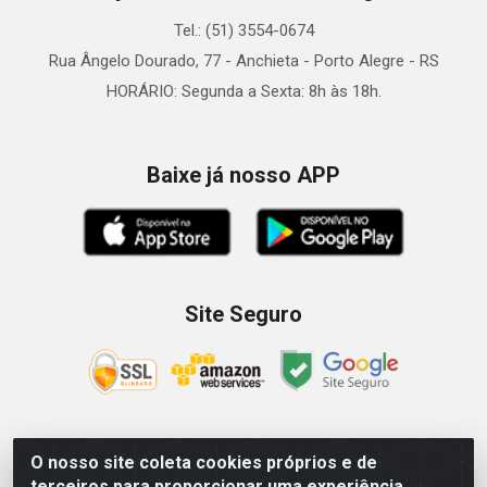
Tel.: (51) 3554-0674
Rua Ângelo Dourado, 77 - Anchieta - Porto Alegre - RS
HORÁRIO: Segunda a Sexta: 8h às 18h.
Baixe já nosso APP
Site Seguro
O nosso site coleta cookies próprios e de
Zein Importação e Comércio LTDA - Av. Senador Queiróz, 274
terceiros para proporcionar uma experiência