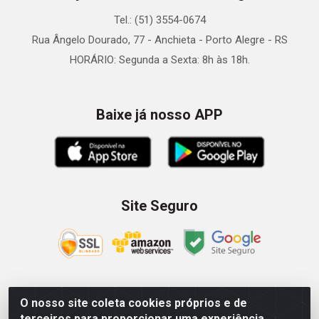
Tel.: (51) 3554-0674
Rua Ângelo Dourado, 77 - Anchieta - Porto Alegre - RS
HORÁRIO: Segunda a Sexta: 8h às 18h.
Baixe já nosso APP
Site Seguro
O nosso site coleta cookies próprios e de
Zein Importação e Comércio LTDA - Av. Senador Queiróz, 274
terceiros para proporcionar uma experiência