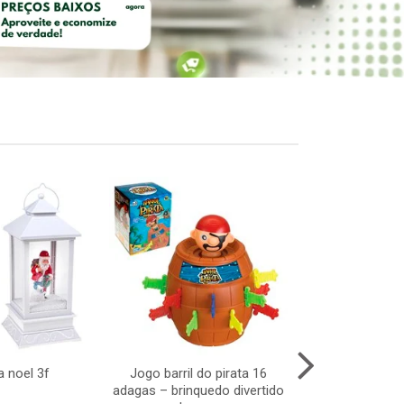
a noel 3f
Jogo barril do pirata 16
Taca vidro gre
adagas – brinquedo divertido
c/6