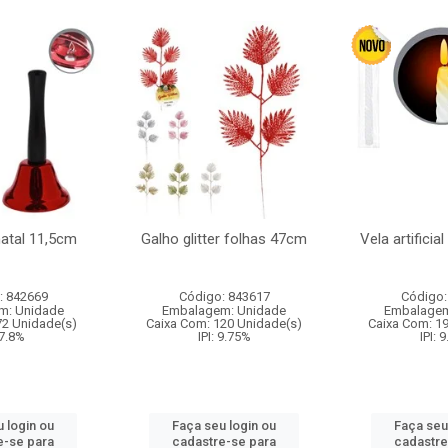
natal 11,5cm
Galho glitter folhas 47cm
Vela artificia
: 842669
Código: 843617
Código:
m: Unidade
Embalagem: Unidade
Embalagem
72 Unidade(s)
Caixa Com: 120 Unidade(s)
Caixa Com: 1
 7.8%
IPI: 9.75%
IPI: 
 login ou
Faça seu login ou
Faça seu
e-se para
cadastre-se para
cadastre