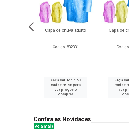
cal com oculos
Capa de chuva adulto
Capa de ch
3cm
: 844379
Código: 832331
Código
u login ou
Faça seu login ou
Faça seu
e-se para
cadastre-se para
cadastr
reços e
ver preços e
ver p
mprar
comprar
com
Confira as Novidades
Veja mais