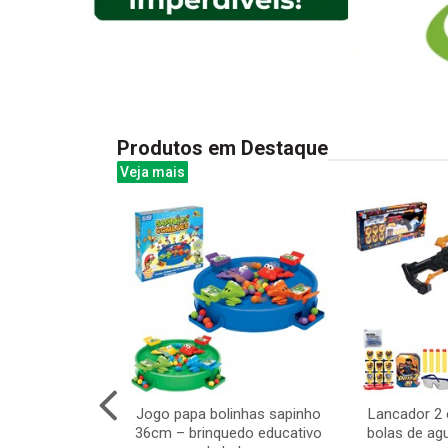
Produtos em Destaque
Veja mais
 spin com luz
Jogo papa bolinhas sapinho
Lancador 2
fantil
36cm – brinquedo educativo
bolas de ag