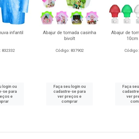
uva infantil
Abajur de tomada casinha
Abajur de to
bivolt
10cm 
: 832332
Código: 837902
Código:
 login ou
Faça seu login ou
Faça seu
e-se para
cadastre-se para
cadastre
reços e
ver preços e
ver pr
prar
comprar
com