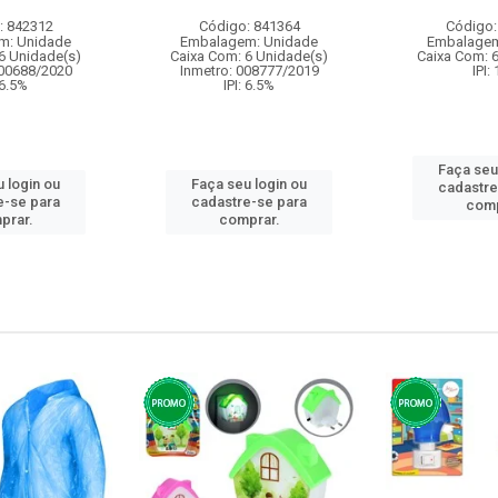
: 842312
Código: 841364
Código:
m: Unidade
Embalagem: Unidade
Embalagem
6 Unidade(s)
Caixa Com: 6 Unidade(s)
Caixa Com: 
000688/2020
Inmetro: 008777/2019
IPI:
 6.5%
IPI: 6.5%
Faça seu
 login ou
Faça seu login ou
cadastre
e-se para
cadastre-se para
comp
prar.
comprar.