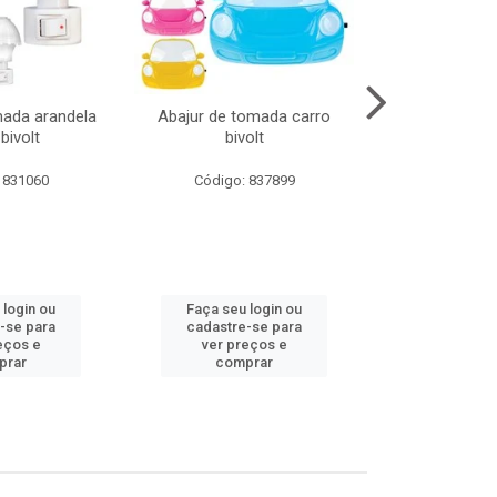
mada arandela
Abajur de tomada carro
Abajur de to
bivolt
bivolt
bivol
 831060
Código: 837899
Código:
 login ou
Faça seu login ou
Faça seu 
-se para
cadastre-se para
cadastre
eços e
ver preços e
ver pr
prar
comprar
comp