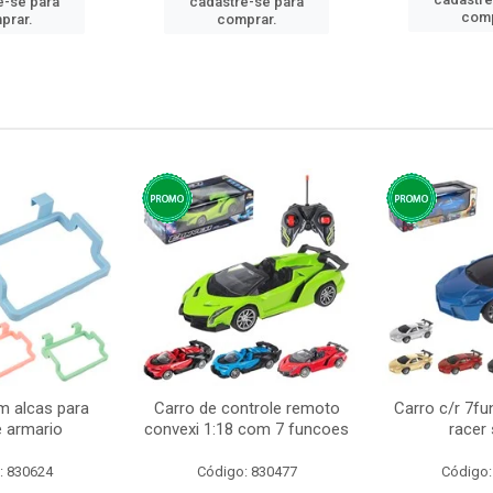
e-se para
cadastre-se para
comp
prar.
comprar.
m alcas para
Carro de controle remoto
Carro c/r 7fu
e armario
convexi 1:18 com 7 funcoes
racer
: 830624
Código: 830477
Código: