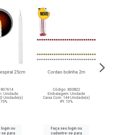
l espiral 25cm
Cordao bolinha 2m
Lata chap
 837614
Código: 830822
Código:
: Unidade
Embalagem: Unidade
Embalagem
92 Unidade(s)
Caixa Com: 144 Unidade(s)
Caixa Com: 6
9.75%
IPI: 13%
IPI: 
 login ou
Faça seu login ou
Faça seu 
-se para
cadastre-se para
cadastre