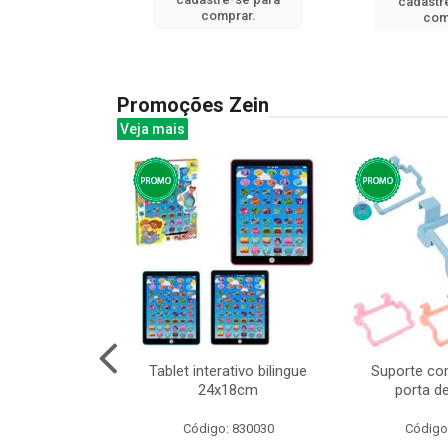
cadastr
prar.
comprar.
com
Promoções Zein
Veja mais
huva adulto
Tablet interativo bilingue
Suporte co
24x18cm
porta d
: 832331
Código: 830030
Código