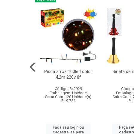
na 150led bco
Pisca arroz 100led color
Sineta de 
x40cm 220v 8f
4,2m 220v 8f
: 840985
Código: 842929
Código
m: Unidade
Embalagem: Unidade
Embalage
60 Unidade(s)
Caixa Com: 120 Unidade(s)
Caixa Com: 
: 9.75%
IPI: 9.75%
IPI:
u login ou
Faça seu login ou
Faça seu
e-se para
cadastre-se para
cadastr