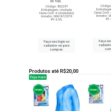
de hab...
: 842282
Código
Código: 832297
m: Unidade
Embalage
Embalagem: Unidade
120 Unidade(s)
Caixa Com: 
Caixa Com: 6 Unidade(s)
006735/2019
Inmetro: 
Inmetro: 006747/2019
: 6.5%
IPI:
IPI: 6.5%
u login ou
Faça seu
Faça seu login ou
e-se para
cadastr
cadastre-se para
prar.
com
comprar.
Produtos até R$20,00
Veja mais