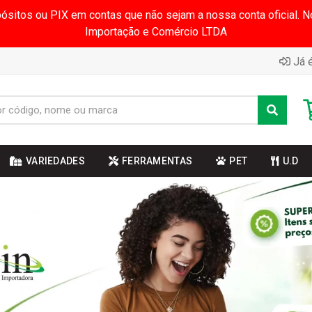
pósitos ou PIX em contas que não sejam a nossa conta oficial.
Importação e Comércio LTDA
Já é
VARIEDADES
FERRAMENTAS
PET
U.D