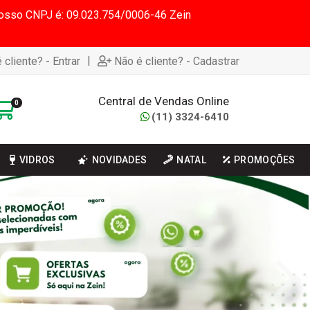
 Nosso CNPJ é: 09.023.754/0006-46 Zein
|
 cliente? - Entrar
Não é cliente? - Cadastrar
Central de Vendas Online
0
(11) 3324-6410
VIDROS
NOVIDADES
NATAL
PROMOÇÕES