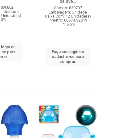
de ave...
 836802
Código:
Código: 839707
: Unidade
Embalagem
Embalagem: Unidade
6 Unidade(s)
Caixa Com: 8
Caixa Com: 12 Unidade(s)
 13%
IPI: 9
Inmetro: 006747/2019
IPI: 6.5%
 login ou
Faça seu 
Faça seu login ou
-se para
cadastre
cadastre-se para
rar.
comp
comprar.