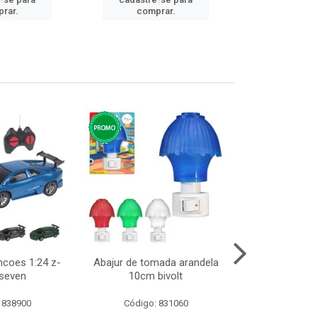
cadastre
rar.
comprar.
comp
ncoes 1:24 z-
Abajur de tomada arandela
Cesto telad
 seven
10cm bivolt
dobravel
 838900
Código: 831060
Código: