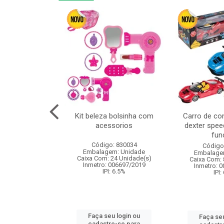
linha duo 2m
Kit beleza bolsinha com
Carro de co
acessorios
dexter spee
fun
: 830825
Código: 830034
Código
m: Unidade
Embalagem: Unidade
Embalage
144 Unidade(s)
Caixa Com: 24 Unidade(s)
Caixa Com: 
I: 13%
Inmetro: 006697/2019
Inmetro: 
IPI: 6.5%
IPI:
u login ou
Faça seu login ou
Faça seu
e-se para
cadastre-se para