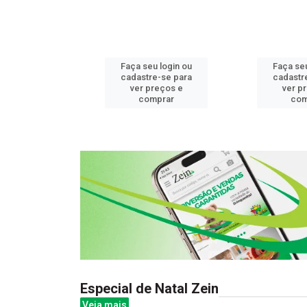
u login ou
Faça seu login ou
Faça seu
e-se para
cadastre-se para
cadastr
reços e
ver preços e
ver p
mprar
comprar
com
Especial de Natal Zein
Veja mais