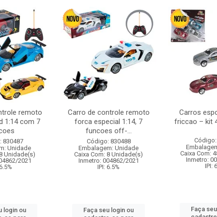
ntrole remoto
Carro de controle remoto
Carros esp
d 1:14 com 7
forca especial 1:14, 7
friccao – kit
coes
funcoes off-...
Código:
: 830487
Código: 830488
Embalagem
m: Unidade
Embalagem: Unidade
Caixa Com: 4
8 Unidade(s)
Caixa Com: 8 Unidade(s)
Inmetro: 0
004862/2021
Inmetro: 004862/2021
IPI:
 6.5%
IPI: 6.5%
Faça seu
 login ou
Faça seu login ou
cadastre