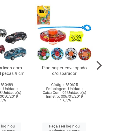
ortivos com
Piao sniper envelopado
Carro de polici
 4 pecas 9 cm
c/disparador
com controle
funco
 830489
Código: 830625
Código:
: Unidade
Embalagem: Unidade
Embalagem
8 Unidade(s)
Caixa Com: 96 Unidade(s)
Caixa Com: 2
03050/2019
Inmetro: 006735/2019
Inmetro: 12444
 6.5%
IPI: 6.5%
IPI: 
 login ou
Faça seu login ou
Faça seu 
-se para
cadastre-se para