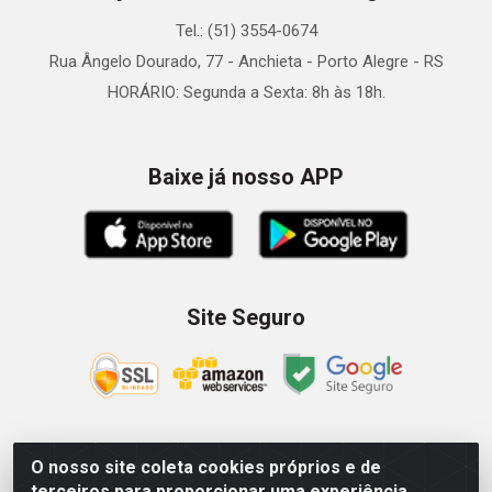
Tel.: (51) 3554-0674
Rua Ângelo Dourado, 77 - Anchieta - Porto Alegre - RS
HORÁRIO: Segunda a Sexta: 8h às 18h.
Baixe já nosso APP
Site Seguro
O nosso site coleta cookies próprios e de
Zein Importação e Comércio LTDA - Av. Senador Queiróz, 274
terceiros para proporcionar uma experiência