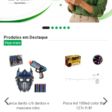
Produtos em Destaque
Veja mais
Lanca dardo c/6 dardos e
Pisca led 100led color 8m
mascara robo
127v ft 8f