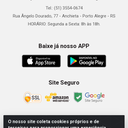
Tel.: (51) 3554-0674
Rua Ângelo Dourado, 77 - Anchieta - Porto Alegre - RS
HORÁRIO: Segunda a Sexta: 8h às 18h.
Baixe já nosso APP
Site Seguro
O nosso site coleta cookies próprios e de
Zein Importação e Comércio LTDA - Av. Senador Queiróz, 274
terceiros para proporcionar uma experiência