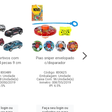
ortivos com
Piao sniper envelopado
Carro de polici
 4 pecas 9 cm
c/disparador
com controle
funco
 830489
Código: 830625
Código:
: Unidade
Embalagem: Unidade
Embalagem
8 Unidade(s)
Caixa Com: 96 Unidade(s)
Caixa Com: 2
03050/2019
Inmetro: 006735/2019
Inmetro: 12444
 6.5%
IPI: 6.5%
IPI: 
 login ou
Faça seu login ou
Faça seu 
-se para
cadastre-se para