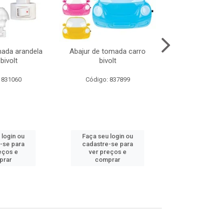
mada arandela
Abajur de tomada carro
Abajur de to
bivolt
bivolt
bivol
 831060
Código: 837899
Código:
 login ou
Faça seu login ou
Faça seu 
-se para
cadastre-se para
cadastre
eços e
ver preços e
ver pr
prar
comprar
comp