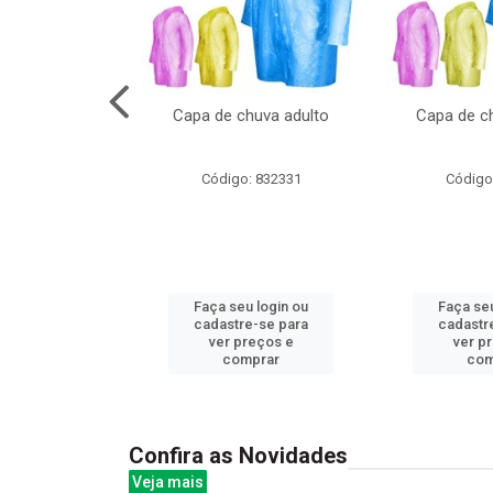
cal com oculos
Capa de chuva adulto
Capa de ch
3cm
: 844379
Código: 832331
Código
u login ou
Faça seu login ou
Faça seu
e-se para
cadastre-se para
cadastr
reços e
ver preços e
ver p
mprar
comprar
com
Confira as Novidades
Veja mais