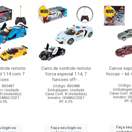
ntrole remoto
Carro de controle remoto
Carros esp
d 1:14 com 7
forca especial 1:14, 7
friccao – kit
coes
funcoes off-...
Código:
: 830487
Código: 830488
Embalagem
m: Unidade
Embalagem: Unidade
Caixa Com: 4
8 Unidade(s)
Caixa Com: 8 Unidade(s)
Inmetro: 0
004862/2021
Inmetro: 004862/2021
IPI:
 6.5%
IPI: 6.5%
Faça seu
 login ou
Faça seu login ou
cadastre