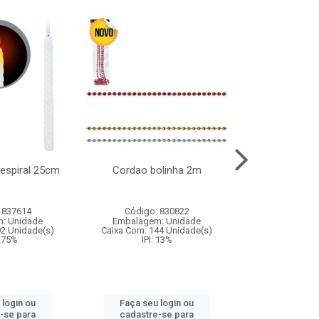
l espiral 25cm
Cordao bolinha 2m
Lata chap
 837614
Código: 830822
Código:
: Unidade
Embalagem: Unidade
Embalagem
92 Unidade(s)
Caixa Com: 144 Unidade(s)
Caixa Com: 6
9.75%
IPI: 13%
IPI: 
 login ou
Faça seu login ou
Faça seu 
-se para
cadastre-se para
cadastre