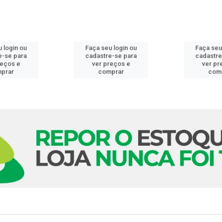
 login ou
Faça seu login ou
Faça seu
e-se para
cadastre-se para
cadastre
reços e
ver preços e
ver pr
prar
comprar
com