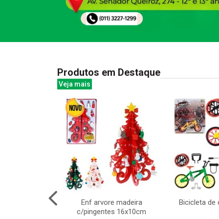
Produtos em Destaque
Veja mais
 pong 5 pcs
Enf arvore madeira
Bicicleta d
c/pingentes 16x10cm