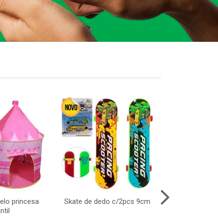
elo princesa
Skate de dedo c/2pcs 9cm
Pisca led 100l
ntil
220v 