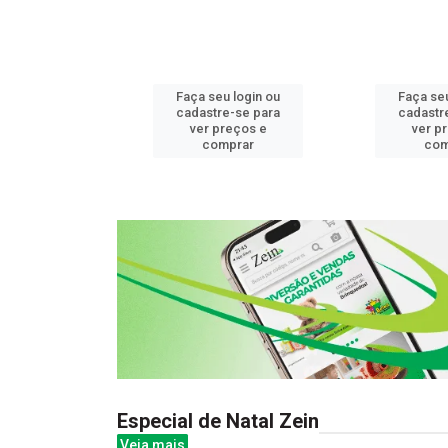
u login ou
Faça seu login ou
Faça seu
e-se para
cadastre-se para
cadastr
reços e
ver preços e
ver p
mprar
comprar
com
Especial de Natal Zein
Veja mais