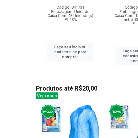
: 837375
Código: 841731
Código
m: Unidade
Embalagem: Unidade
Embalage
36 Unidade(s)
Caixa Com: 48 Unidade(s)
Caixa Com: 1
006717/2019
IPI: 13%
Inmetro: 
I: 13%
IPI:
Faça seu login ou
u login ou
Faça seu
cadastre-se para
e-se para
cadastr
comprar.
prar.
com
Produtos até R$20,00
Veja mais