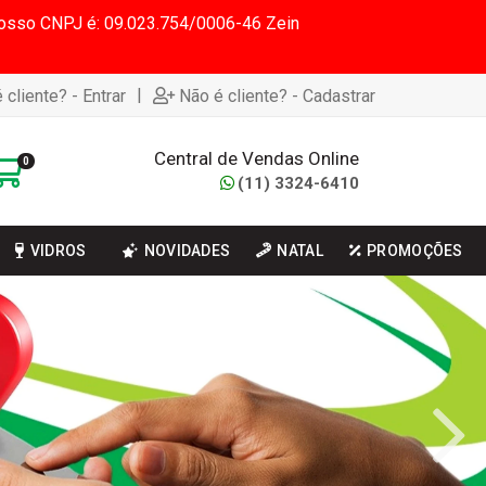
 Nosso CNPJ é: 09.023.754/0006-46 Zein
|
 cliente? - Entrar
Não é cliente? - Cadastrar
Central de Vendas Online
0
(11) 3324-6410
VIDROS
NOVIDADES
NATAL
PROMOÇÕES