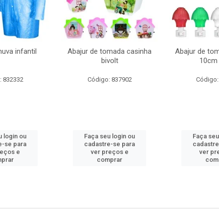
uva infantil
Abajur de tomada casinha
Abajur de to
bivolt
10cm 
: 832332
Código: 837902
Código:
 login ou
Faça seu login ou
Faça seu
e-se para
cadastre-se para
cadastre
reços e
ver preços e
ver pr
prar
comprar
com