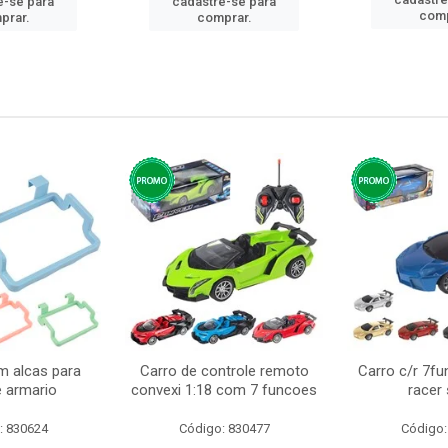
e-se para
cadastre-se para
comp
prar.
comprar.
m alcas para
Carro de controle remoto
Carro c/r 7fu
e armario
convexi 1:18 com 7 funcoes
racer
: 830624
Código: 830477
Código: