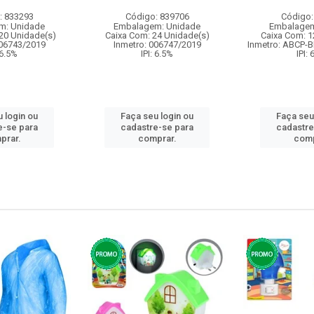
: 833293
Código: 839706
Código:
m: Unidade
Embalagem: Unidade
Embalagem
20 Unidade(s)
Caixa Com: 24 Unidade(s)
Caixa Com: 1
006743/2019
Inmetro: 006747/2019
Inmetro: ABCP-B
 6.5%
IPI: 6.5%
IPI:
 login ou
Faça seu login ou
Faça seu
e-se para
cadastre-se para
cadastre
prar.
comprar.
comp