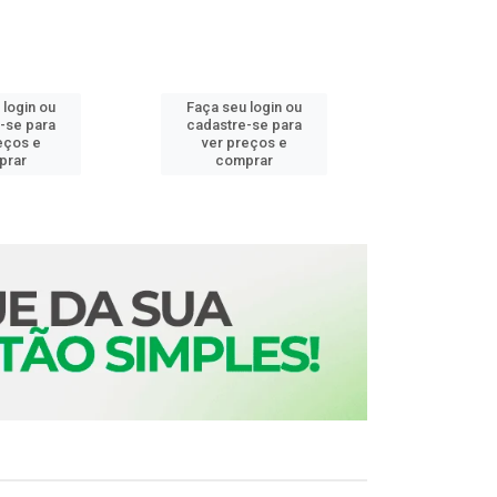
 login ou
Faça seu login ou
Faça seu 
-se para
cadastre-se para
cadastre
eços e
ver preços e
ver pr
prar
comprar
comp