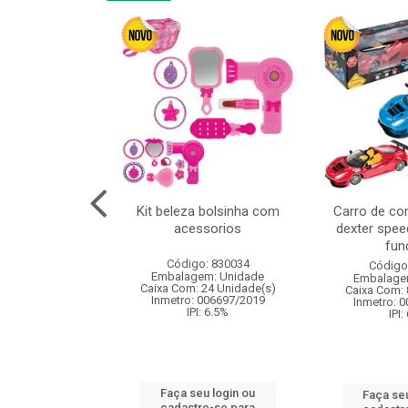
linha duo 2m
Kit beleza bolsinha com
Carro de co
acessorios
dexter spee
fun
: 830825
Código: 830034
Código
m: Unidade
Embalagem: Unidade
Embalage
144 Unidade(s)
Caixa Com: 24 Unidade(s)
Caixa Com: 
I: 13%
Inmetro: 006697/2019
Inmetro: 
IPI: 6.5%
IPI:
u login ou
Faça seu login ou
Faça seu
e-se para
cadastre-se para