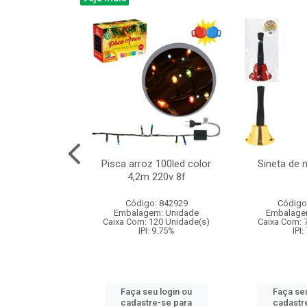
na 150led bco
Pisca arroz 100led color
Sineta de 
x40cm 220v 8f
4,2m 220v 8f
: 840985
Código: 842929
Código
m: Unidade
Embalagem: Unidade
Embalage
60 Unidade(s)
Caixa Com: 120 Unidade(s)
Caixa Com: 
: 9.75%
IPI: 9.75%
IPI:
u login ou
Faça seu login ou
Faça seu
e-se para
cadastre-se para
cadastr