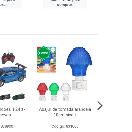
cadastre
rar.
comprar.
comp
ncoes 1:24 z-
Abajur de tomada arandela
Cesto telad
 seven
10cm bivolt
dobravel
 838900
Código: 831060
Código: