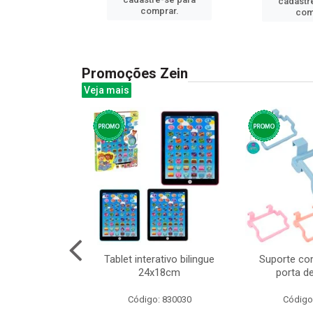
cadastr
prar.
comprar.
com
Promoções Zein
Veja mais
huva adulto
Tablet interativo bilingue
Suporte co
24x18cm
porta d
: 832331
Código: 830030
Código