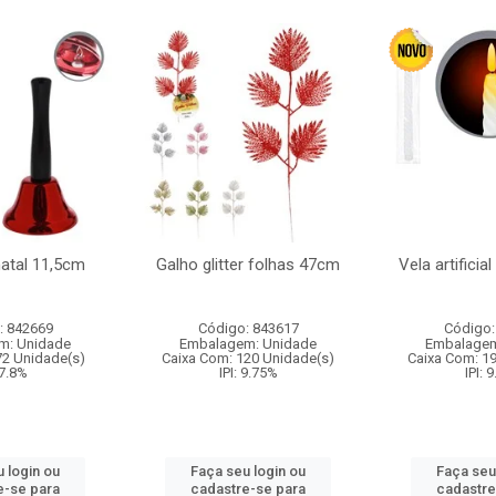
natal 11,5cm
Galho glitter folhas 47cm
Vela artificia
: 842669
Código: 843617
Código:
m: Unidade
Embalagem: Unidade
Embalagem
72 Unidade(s)
Caixa Com: 120 Unidade(s)
Caixa Com: 1
 7.8%
IPI: 9.75%
IPI: 
 login ou
Faça seu login ou
Faça seu
e-se para
cadastre-se para
cadastre