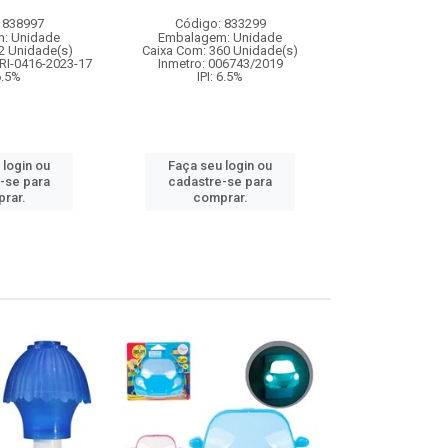
 838997
Código: 833299
Código:
: Unidade
Embalagem: Unidade
Embalagem
2 Unidade(s)
Caixa Com: 360 Unidade(s)
Caixa Com: 5
RI-0416-2023-17
Inmetro: 006743/2019
IPI: 9
 6.5%
IPI: 6.5%
Faça seu 
 login ou
Faça seu login ou
cadastre
-se para
cadastre-se para
comp
rar.
comprar.