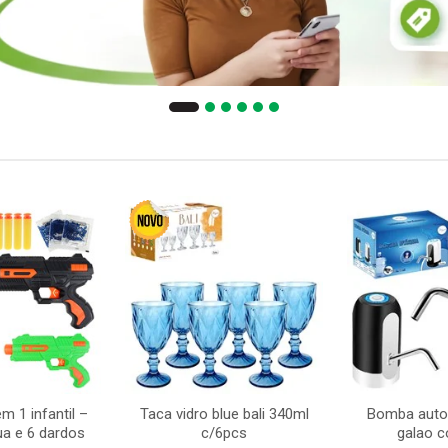
m 1 infantil –
Taca vidro blue bali 340ml
Bomba auto
ua e 6 dardos
c/6pcs
galao 