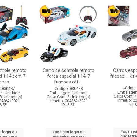
ntrole remoto
Carro de controle remoto
Carros esp
d 1:14 com 7
forca especial 1:14, 7
friccao – kit
coes
funcoes off-...
Código:
: 830487
Código: 830488
Embalagem
m: Unidade
Embalagem: Unidade
Caixa Com: 4
8 Unidade(s)
Caixa Com: 8 Unidade(s)
Inmetro: 0
004862/2021
Inmetro: 004862/2021
IPI:
 6.5%
IPI: 6.5%
Faça seu
 login ou
Faça seu login ou
cadastre
e-se para
cadastre-se para