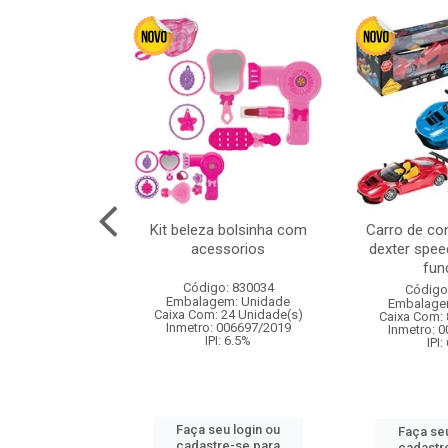
linha duo 2m
Kit beleza bolsinha com
Carro de co
acessorios
dexter spee
fun
: 830825
Código: 830034
Código
m: Unidade
Embalagem: Unidade
Embalage
144 Unidade(s)
Caixa Com: 24 Unidade(s)
Caixa Com: 
I: 13%
Inmetro: 006697/2019
Inmetro: 
IPI: 6.5%
IPI:
u login ou
Faça seu login ou
Faça seu
e-se para
cadastre-se para
cadastr