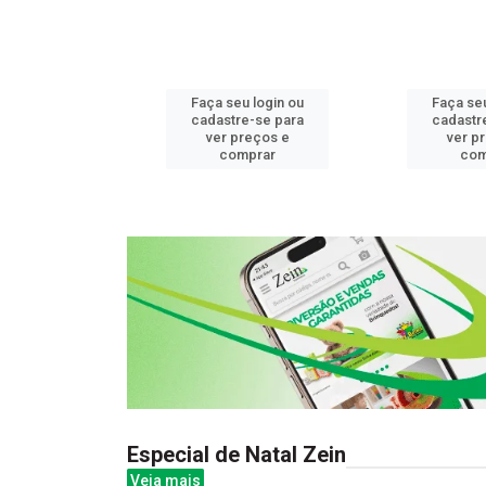
u login ou
Faça seu login ou
Faça seu
e-se para
cadastre-se para
cadastr
reços e
ver preços e
ver p
mprar
comprar
com
Especial de Natal Zein
Veja mais