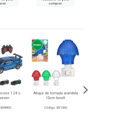
rar.
comprar.
comp
ncoes 1:24 z-
Abajur de tomada arandela
Cesto telad
 seven
10cm bivolt
dobravel
 838900
Código: 831060
Código: