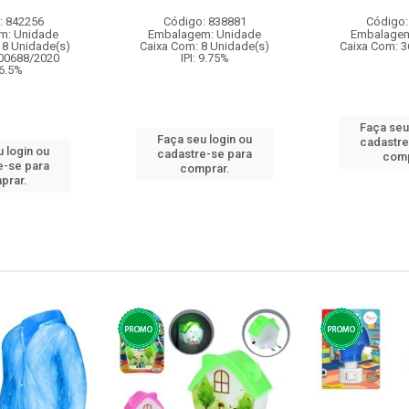
: 842256
Código: 838881
Código:
m: Unidade
Embalagem: Unidade
Embalagem
18 Unidade(s)
Caixa Com: 8 Unidade(s)
Caixa Com: 3
000688/2020
IPI: 9.75%
 6.5%
Faça seu
Faça seu login ou
cadastre
 login ou
cadastre-se para
comp
e-se para
comprar.
prar.