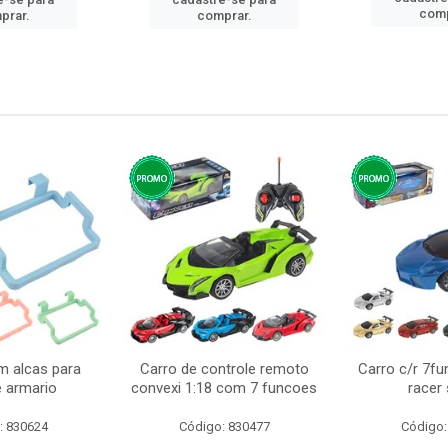
comp
prar.
comprar.
m alcas para
Carro de controle remoto
Carro c/r 7fu
e armario
convexi 1:18 com 7 funcoes
racer
: 830624
Código: 830477
Código: