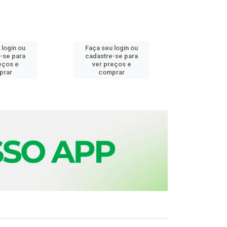
 login ou
Faça seu login ou
Faça seu 
-se para
cadastre-se para
cadastre
eços e
ver preços e
ver pr
prar
comprar
comp