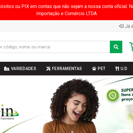
pósitos ou PIX em contas que não sejam a nossa conta oficial.
Importação e Comércio LTDA
Já é
VARIEDADES
FERRAMENTAS
PET
U.D