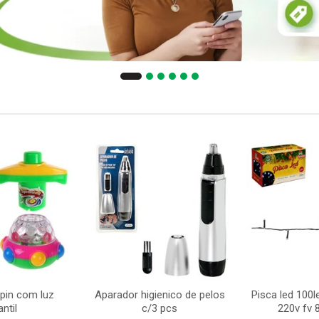
spin com luz
Aparador higienico de pelos
Pisca led 100l
antil
c/3 pcs
220v fv 