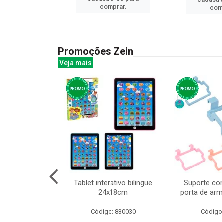
prar.
comprar.
com
Promoções Zein
Veja mais
o interativo
Tablet interativo bilingue
Suporte co
13cm cx:00048
24x18cm
porta de arm
: 832384
Código: 830030
Código