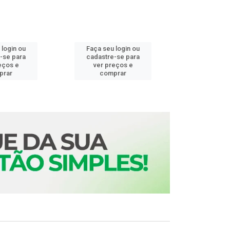
 login ou
Faça seu login ou
Faça seu 
-se para
cadastre-se para
cadastre
eços e
ver preços e
ver pr
prar
comprar
comp