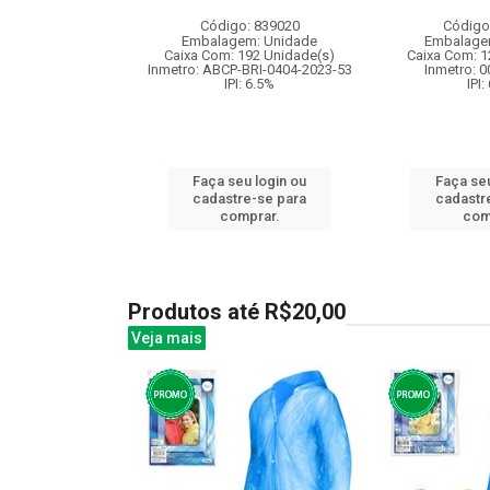
: 831322
Código: 839020
Código
m: Unidade
Embalagem: Unidade
Embalage
144 Unidade(s)
Caixa Com: 192 Unidade(s)
Caixa Com: 1
Inmetro: ABCP-BRI-0404-2023-53
Inmetro: 
IPI: 6.5%
IPI:
u login ou
e-se para
Faça seu login ou
Faça seu
prar.
cadastre-se para
cadastr
comprar.
com
Produtos até R$20,00
Veja mais