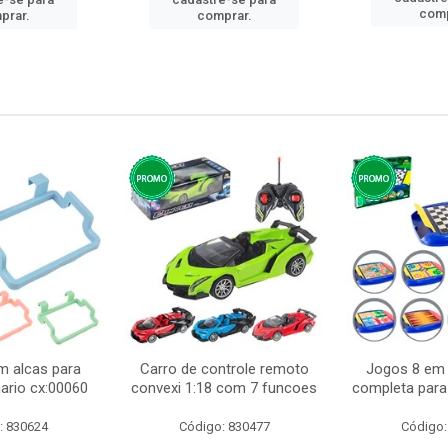
comp
prar.
comprar.
m alcas para
Carro de controle remoto
Jogos 8 em 
ario cx:00060
convexi 1:18 com 7 funcoes
completa para 
: 830624
Código: 830477
Código: