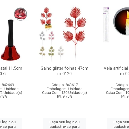
natal 11,5cm
Galho glitter folhas 47cm
Vela artificia
:072
cx:0120
cx:0
: 842669
Código: 843617
Código:
m: Unidade
Embalagem: Unidade
Embalagem
72 Unidade(s)
Caixa Com: 120 Unidade(s)
Caixa Com: 1
 7.8%
IPI: 9.75%
IPI: 
 login ou
Faça seu login ou
Faça seu
e-se para
cadastre-se para
cadastre