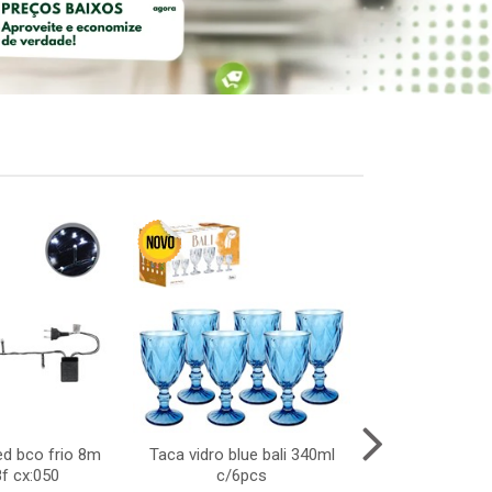
ed bco frio 8m
Taca vidro blue bali 340ml
Lanca dardo 
8f cx:050
c/6pcs
mascar