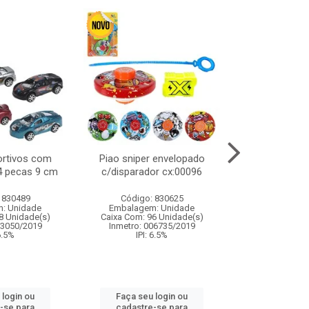
ortivos com
Piao sniper envelopado
Carro de polici
 4 pecas 9 cm
c/disparador cx:00096
com controle
funco
 830489
Código: 830625
Código:
: Unidade
Embalagem: Unidade
Embalagem
8 Unidade(s)
Caixa Com: 96 Unidade(s)
Caixa Com: 2
03050/2019
Inmetro: 006735/2019
Inmetro: 12444
 6.5%
IPI: 6.5%
IPI: 
 login ou
Faça seu login ou
Faça seu 
-se para
cadastre-se para
cadastre