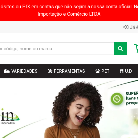
pósitos ou PIX em contas que não sejam a nossa conta oficial.
Importação e Comércio LTDA
Já é
VARIEDADES
FERRAMENTAS
PET
U.D