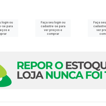
 login ou
Faça seu login ou
Faça seu
e-se para
cadastre-se para
cadastre
reços e
ver preços e
ver pr
prar
comprar
com