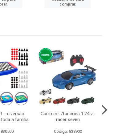
rar.
comprar.
comp
1 - diversao
Carro c/r 7funcoes 1:24 z-
Abajur de tom
toda a familia
racer seven
10cm bivol
 830500
Código: 838900
Código: