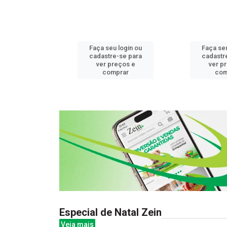
u login ou
Faça seu login ou
Faça seu
e-se para
cadastre-se para
cadastr
reços e
ver preços e
ver p
mprar
comprar
com
Especial de Natal Zein
Veja mais