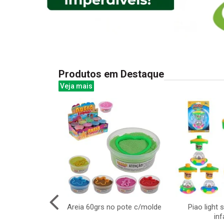
Produtos em Destaque
Veja mais
ado multiuso
Areia 60grs no pote c/molde
Piao light 
x70cm cx:00144
inf