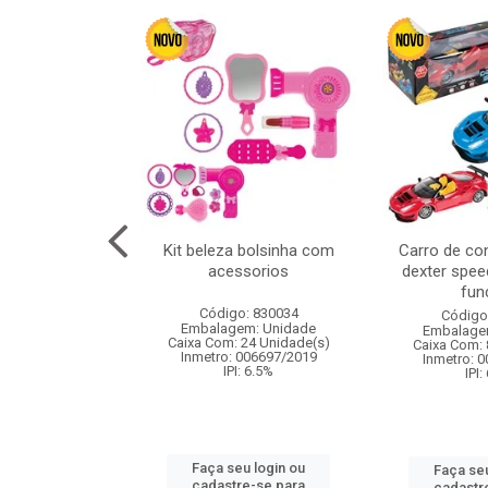
cm 6pcs cx:120
Kit beleza bolsinha com
Carro de co
acessorios
dexter spee
fun
: 830836
Código: 830034
Código
m: Unidade
Embalagem: Unidade
Embalage
120 Unidade(s)
Caixa Com: 24 Unidade(s)
Caixa Com: 
I: 13%
Inmetro: 006697/2019
Inmetro: 
IPI: 6.5%
IPI:
u login ou
Faça seu login ou
Faça seu
e-se para
cadastre-se para
cadastr