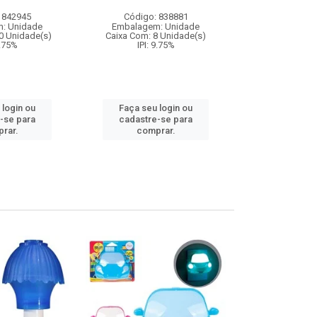
 842945
Código: 838881
Código:
: Unidade
Embalagem: Unidade
Embalagem
0 Unidade(s)
Caixa Com: 8 Unidade(s)
Caixa Com: 1
9.75%
IPI: 9.75%
Inmetro: 0
IPI: 
 login ou
Faça seu login ou
Faça seu 
-se para
cadastre-se para
cadastre
rar.
comprar.
comp