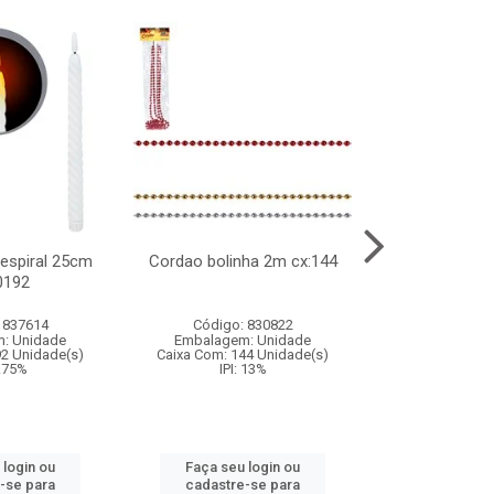
l espiral 25cm
Cordao bolinha 2m cx:144
Lata chap
0192
cx:0
 837614
Código: 830822
Código:
: Unidade
Embalagem: Unidade
Embalagem
92 Unidade(s)
Caixa Com: 144 Unidade(s)
Caixa Com: 6
9.75%
IPI: 13%
IPI: 
 login ou
Faça seu login ou
Faça seu 
-se para
cadastre-se para
cadastre