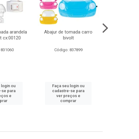
mada arandela
Abajur de tomada carro
Abajur de to
t cx:00120
bivolt
bivol
 831060
Código: 837899
Código:
 login ou
Faça seu login ou
Faça seu 
-se para
cadastre-se para
cadastre
eços e
ver preços e
ver pr
prar
comprar
comp