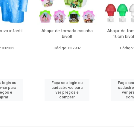
uva infantil
Abajur de tomada casinha
Abajur de to
bivolt
10cm bivol
: 832332
Código: 837902
Código:
 login ou
Faça seu login ou
Faça seu
e-se para
cadastre-se para
cadastre
reços e
ver preços e
ver pr
prar
comprar
com