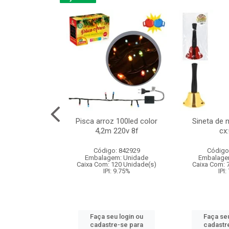
na 150led bco
Pisca arroz 100led color
Sineta de 
x40cm 220v 8f
4,2m 220v 8f
cx
:060
Código: 842929
Código
: 840985
Embalagem: Unidade
Embalage
m: Unidade
Caixa Com: 120 Unidade(s)
Caixa Com: 
60 Unidade(s)
IPI: 9.75%
IPI:
: 9.75%
Faça seu login ou
Faça seu
u login ou
cadastre-se para
cadastr
e-se para