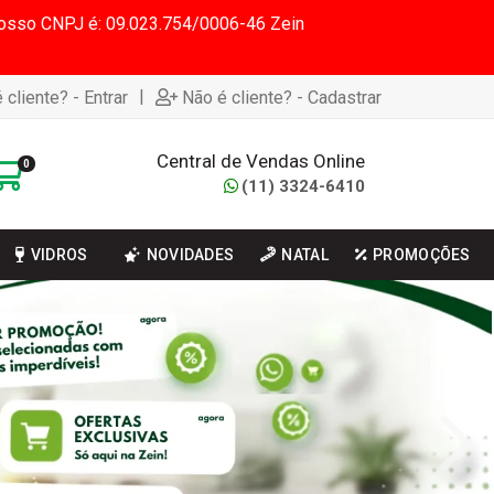
 Nosso CNPJ é: 09.023.754/0006-46 Zein
|
 cliente? - Entrar
Não é cliente? - Cadastrar
Central de Vendas Online
0
(11) 3324-6410
VIDROS
NOVIDADES
NATAL
PROMOÇÕES