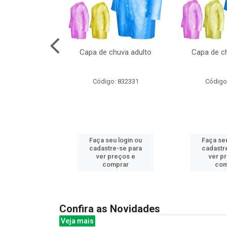
no pote c/molde
Capa de chuva adulto
Capa de ch
: 839020
Código: 832331
Código
u login ou
Faça seu login ou
Faça seu
e-se para
cadastre-se para
cadastr
reços e
ver preços e
ver p
mprar
comprar
com
Confira as Novidades
Veja mais