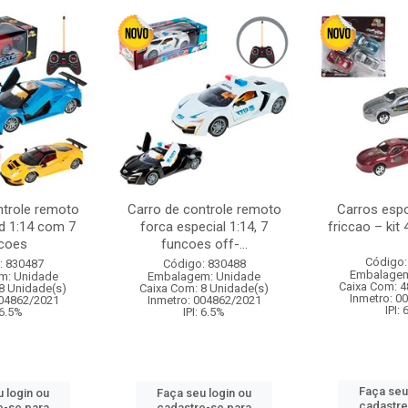
ntrole remoto
Carro de controle remoto
Carros esp
d 1:14 com 7
forca especial 1:14, 7
friccao – kit
coes
funcoes off-...
Código:
: 830487
Código: 830488
Embalagem
m: Unidade
Embalagem: Unidade
Caixa Com: 4
8 Unidade(s)
Caixa Com: 8 Unidade(s)
Inmetro: 0
004862/2021
Inmetro: 004862/2021
IPI:
 6.5%
IPI: 6.5%
Faça seu
 login ou
Faça seu login ou
cadastre
e-se para
cadastre-se para