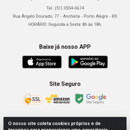
Tel.: (51) 3554-0674
Rua Ângelo Dourado, 77 - Anchieta - Porto Alegre - RS
HORÁRIO: Segunda a Sexta: 8h às 18h.
Baixe já nosso APP
Site Seguro
O nosso site coleta cookies próprios e de
Zein Importação e Comércio LTDA - Av. Senador Queiróz, 274
terceiros para proporcionar uma experiência