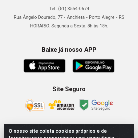
Tel.: (51) 3554-0674
Rua Ângelo Dourado, 77 - Anchieta - Porto Alegre - RS
HORÁRIO: Segunda a Sexta: 8h às 18h.
Baixe já nosso APP
Site Seguro
O nosso site coleta cookies próprios e de
Zein Importação e Comércio LTDA - Av. Senador Queiróz, 274
terceiros para proporcionar uma experiência