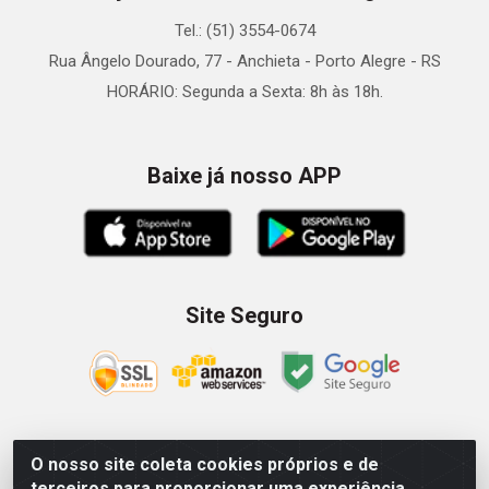
Tel.: (51) 3554-0674
Rua Ângelo Dourado, 77 - Anchieta - Porto Alegre - RS
HORÁRIO: Segunda a Sexta: 8h às 18h.
Baixe já nosso APP
Site Seguro
O nosso site coleta cookies próprios e de
Zein Importação e Comércio LTDA - Av. Senador Queiróz, 274
terceiros para proporcionar uma experiência