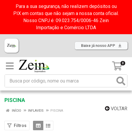
Para a sua segurança, não realizem depósitos ou
PIX em contas que não sejam a nossa conta oficial.
Nosso CNPJ é: 09.023.754/0006-46 Zein
Importação e Comércio LTDA
Baixe já nosso APP
0
PISCINA
VOLTAR
INÍCIO
INFLAVEIS
PISCINA
Filtros