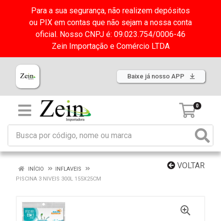
Para a sua segurança, não realizem depósitos
ou PIX em contas que não sejam a nossa conta
oficial. Nosso CNPJ é: 09.023.754/0006-46
Zein Importação e Comércio LTDA
Baixe já nosso APP
0
VOLTAR
INÍCIO
INFLAVEIS
PISCINA 3 NIVEIS 300L 155X25CM