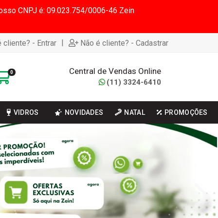
 Nosso CNPJ é: 09.023.754/0006-46 Zein
|
 cliente? - Entrar
Não é cliente? - Cadastrar
Central de Vendas Online
0
(11) 3324-6410
VIDROS
NOVIDADES
NATAL
PROMOÇÕES