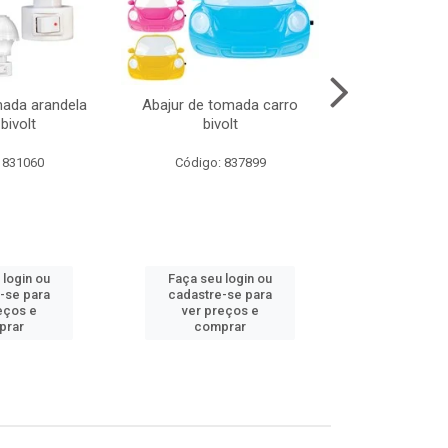
mada arandela
Abajur de tomada carro
Abajur de to
bivolt
bivolt
bivol
 831060
Código: 837899
Código:
 login ou
Faça seu login ou
Faça seu 
-se para
cadastre-se para
cadastre
eços e
ver preços e
ver pr
prar
comprar
comp