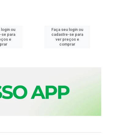
 login ou
Faça seu login ou
Faça seu 
-se para
cadastre-se para
cadastre
eços e
ver preços e
ver pr
prar
comprar
comp