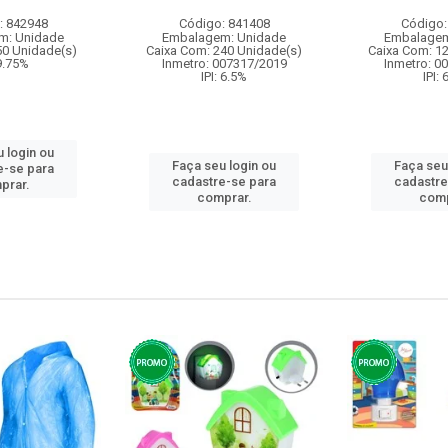
: 842948
Código: 841408
Código:
m: Unidade
Embalagem: Unidade
Embalagem
50 Unidade(s)
Caixa Com: 240 Unidade(s)
Caixa Com: 1
 9.75%
Inmetro: 007317/2019
Inmetro: 0
IPI: 6.5%
IPI:
 login ou
Faça seu login ou
Faça seu
e-se para
cadastre-se para
cadastre
prar.
comprar.
comp