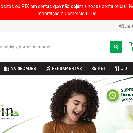
pósitos ou PIX em contas que não sejam a nossa conta oficial.
Importação e Comércio LTDA
Já é
VARIEDADES
FERRAMENTAS
PET
U.D