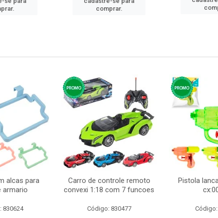
e-se para
cadastre-se para
comp
prar.
comprar.
m alcas para
Carro de controle remoto
Pistola lan
e armario
convexi 1:18 com 7 funcoes
cx:0
: 830624
Código: 830477
Código: