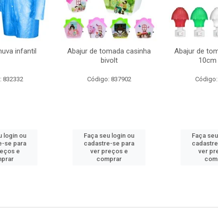
uva infantil
Abajur de tomada casinha
Abajur de to
bivolt
10cm 
: 832332
Código: 837902
Código:
 login ou
Faça seu login ou
Faça seu
e-se para
cadastre-se para
cadastre
reços e
ver preços e
ver pr
prar
comprar
com