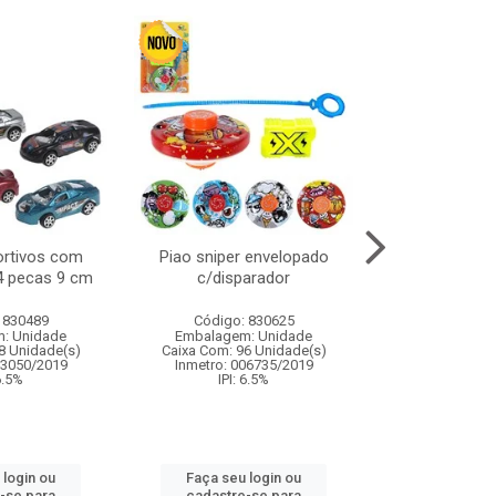
ortivos com
Piao sniper envelopado
Carro de polici
 4 pecas 9 cm
c/disparador
com controle
funco
 830489
Código: 830625
Código:
: Unidade
Embalagem: Unidade
Embalagem
8 Unidade(s)
Caixa Com: 96 Unidade(s)
Caixa Com: 2
03050/2019
Inmetro: 006735/2019
Inmetro: 12444
 6.5%
IPI: 6.5%
IPI: 
 login ou
Faça seu login ou
Faça seu 
-se para
cadastre-se para