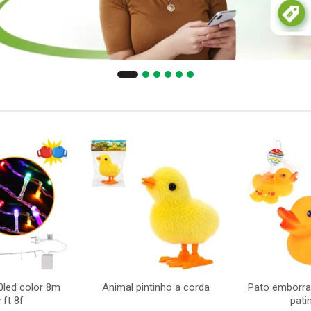
0led color 8m
Animal pintinho a corda
Pato emborr
 ft 8f
pati