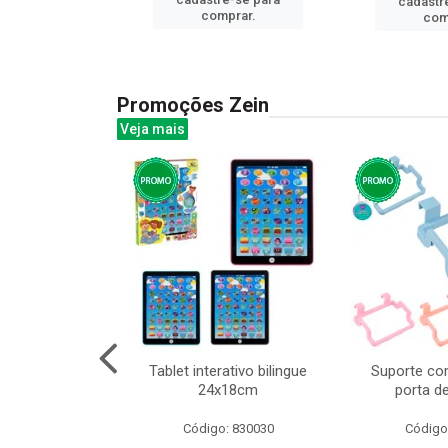
cadastr
prar.
comprar.
com
Promoções Zein
Veja mais
o interativo
Tablet interativo bilingue
Suporte co
l 17x13cm
24x18cm
porta d
: 832384
Código: 830030
Código