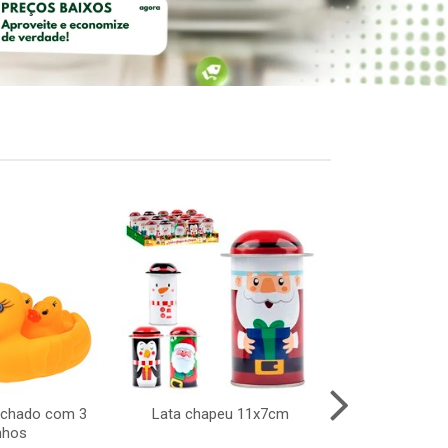
achado com 3
Lata chapeu 11x7cm
Taca vidro gr
nhos
340ml 