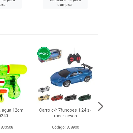
cadastre
rar.
comprar.
comp
ca agua 12cm
Carro c/r 7funcoes 1:24 z-
Abajur de tom
0240
racer seven
10cm b
 830508
Código: 838900
Código: