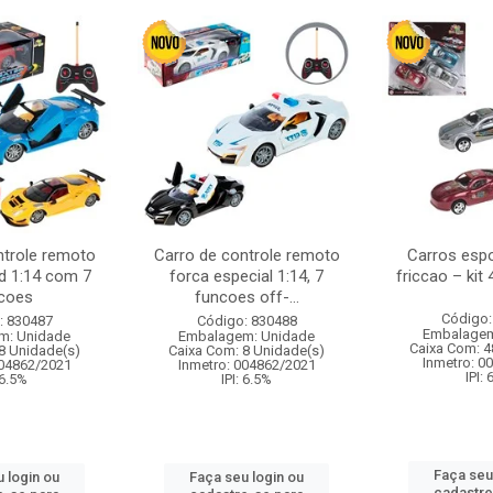
ntrole remoto
Carro de controle remoto
Carros esp
d 1:14 com 7
forca especial 1:14, 7
friccao – kit
coes
funcoes off-...
Código:
: 830487
Código: 830488
Embalagem
m: Unidade
Embalagem: Unidade
Caixa Com: 4
8 Unidade(s)
Caixa Com: 8 Unidade(s)
Inmetro: 0
004862/2021
Inmetro: 004862/2021
IPI:
 6.5%
IPI: 6.5%
Faça seu
 login ou
Faça seu login ou
cadastre