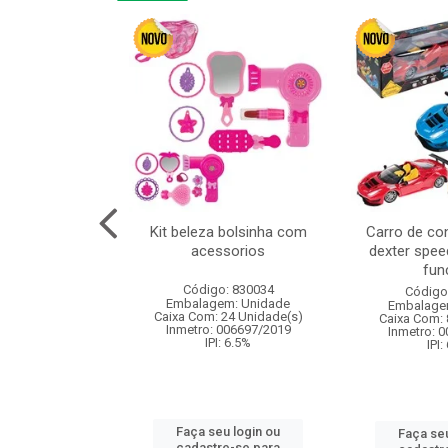
linha duo 2m
Kit beleza bolsinha com
Carro de co
acessorios
dexter spee
fun
: 830825
Código: 830034
Código
m: Unidade
Embalagem: Unidade
Embalage
144 Unidade(s)
Caixa Com: 24 Unidade(s)
Caixa Com: 
I: 13%
Inmetro: 006697/2019
Inmetro: 
IPI: 6.5%
IPI:
u login ou
Faça seu login ou
Faça seu
e-se para
cadastre-se para