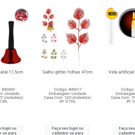
natal 11,5cm
Galho glitter folhas 47cm
Vela artificia
: 842669
Código: 843617
Código:
m: Unidade
Embalagem: Unidade
Embalagem
72 Unidade(s)
Caixa Com: 120 Unidade(s)
Caixa Com: 1
 7.8%
IPI: 9.75%
IPI: 
 login ou
Faça seu login ou
Faça seu
e-se para
cadastre-se para
cadastre