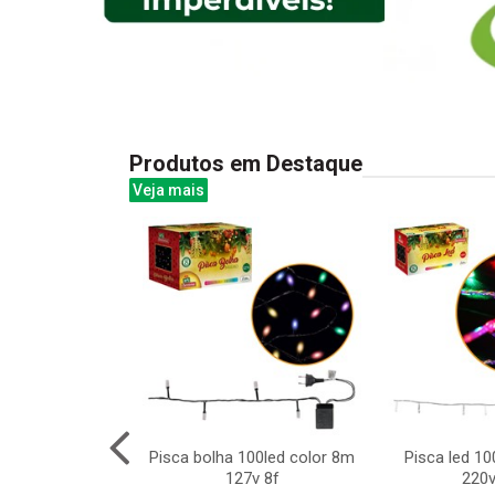
Produtos em Destaque
Veja mais
bra-gelo do
Pisca bolha 100led color 8m
Pisca led 10
 infantil
127v 8f
220v