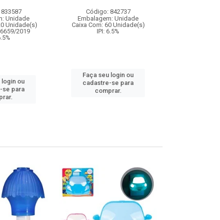
 833587
Código: 842737
Código:
: Unidade
Embalagem: Unidade
Embalagem
20 Unidade(s)
Caixa Com: 60 Unidade(s)
Caixa Com: 8
06659/2019
IPI: 6.5%
IPI: 9
 6.5%
Faça seu login ou
Faça seu 
 login ou
cadastre-se para
cadastre
-se para
comprar.
comp
rar.