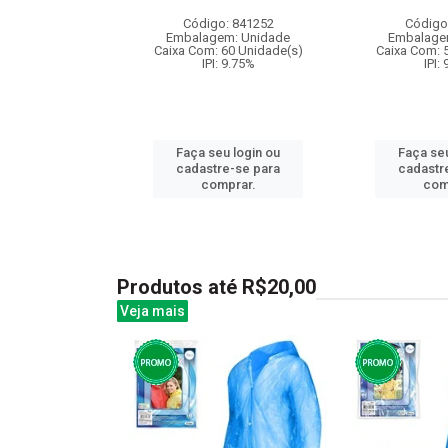
: 842598
Código: 841252
Código
m: Unidade
Embalagem: Unidade
Embalage
24 Unidade(s)
Caixa Com: 60 Unidade(s)
Caixa Com: 
006747/2019
IPI: 9.75%
IPI:
: 6.5%
Faça seu login ou
Faça seu
u login ou
cadastre-se para
cadastr
e-se para
comprar.
com
prar.
Produtos até R$20,00
Veja mais