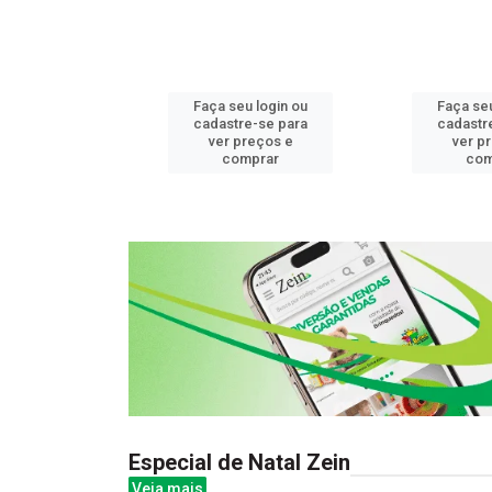
u login ou
Faça seu login ou
Faça seu
e-se para
cadastre-se para
cadastr
reços e
ver preços e
ver p
mprar
comprar
com
Especial de Natal Zein
Veja mais