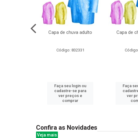
cal com oculos
Capa de chuva adulto
Capa de ch
3cm
: 844379
Código: 832331
Código
u login ou
Faça seu login ou
Faça seu
e-se para
cadastre-se para
cadastr
reços e
ver preços e
ver p
mprar
comprar
com
Confira as Novidades
Veja mais