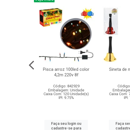
na 150led bco
Pisca arroz 100led color
Sineta de 
x40cm 220v 8f
4,2m 220v 8f
: 840985
Código: 842929
Código
m: Unidade
Embalagem: Unidade
Embalage
60 Unidade(s)
Caixa Com: 120 Unidade(s)
Caixa Com: 
: 9.75%
IPI: 9.75%
IPI:
u login ou
Faça seu login ou
Faça seu
e-se para
cadastre-se para
cadastr