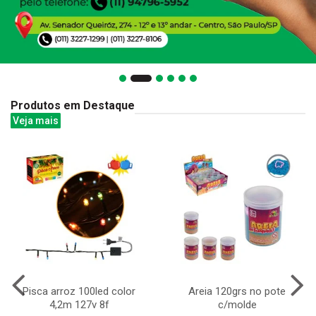
Produtos em Destaque
Veja mais
Pisca arroz 100led color
Areia 120grs no pote
4,2m 127v 8f
c/molde