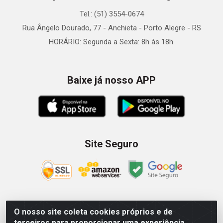
Tel.: (51) 3554-0674
Rua Ângelo Dourado, 77 - Anchieta - Porto Alegre - RS
HORÁRIO: Segunda a Sexta: 8h às 18h.
Baixe já nosso APP
Site Seguro
O nosso site coleta cookies próprios e de
Zein Importação e Comércio LTDA - Av. Senador Queiróz, 274
terceiros para proporcionar uma experiência