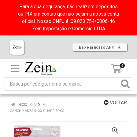
Para a sua segurança, não realizem depósitos
ou PIX em contas que não sejam a nossa conta
oficial. Nosso CNPJ é: 09.023.754/0006-46
Zein Importação e Comércio LTDA
Baixe já nosso APP
0
VOLTAR
INÍCIO
U.D
GANCHO ADES INOX QUADR 3PCS