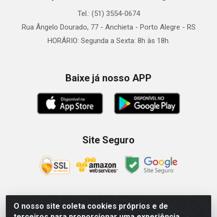
Tel.: (51) 3554-0674
Rua Ângelo Dourado, 77 - Anchieta - Porto Alegre - RS
HORÁRIO: Segunda a Sexta: 8h às 18h.
Baixe já nosso APP
Site Seguro
O nosso site coleta cookies próprios e de
Zein Importação e Comércio LTDA - Av. Senador Queiróz, 274
terceiros para proporcionar uma experiência