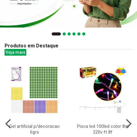
Produtos em Destaque
Veja mais
Gel artificial p/decoracao
Pisca led 100led color 8m
6grs
220v ft 8f