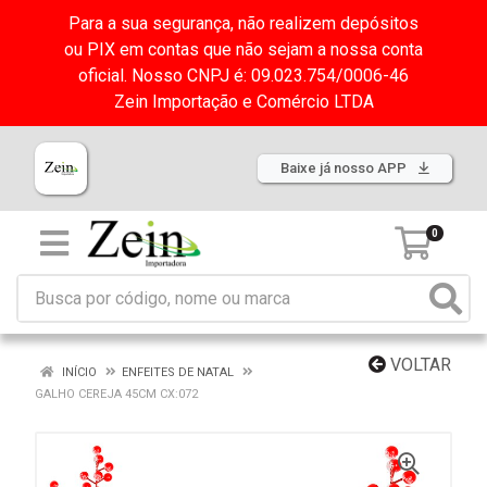
Para a sua segurança, não realizem depósitos
ou PIX em contas que não sejam a nossa conta
oficial. Nosso CNPJ é: 09.023.754/0006-46
Zein Importação e Comércio LTDA
Baixe já nosso APP
0
VOLTAR
INÍCIO
ENFEITES DE NATAL
GALHO CEREJA 45CM CX:072