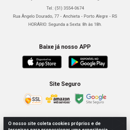
Tel.: (51) 3554-0674
Rua Ângelo Dourado, 77 - Anchieta - Porto Alegre - RS
HORÁRIO: Segunda a Sexta: 8h às 18h.
Baixe já nosso APP
Site Seguro
O nosso site coleta cookies próprios e de
Zein Importação e Comércio LTDA - Av. Senador Queiróz, 274
terceiros para proporcionar uma experiência