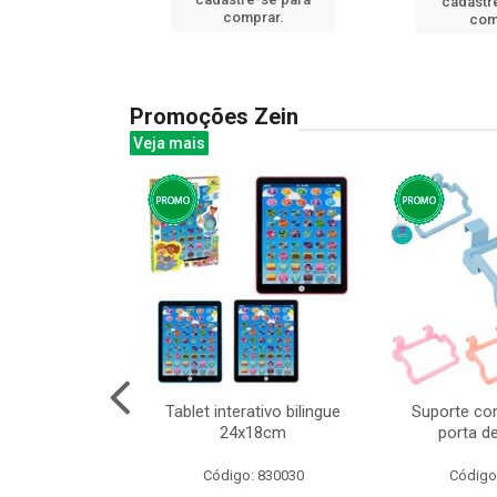
cadastr
prar.
comprar.
com
Promoções Zein
Veja mais
o interativo
Tablet interativo bilingue
Suporte co
l 17x13cm
24x18cm
porta d
: 832384
Código: 830030
Código