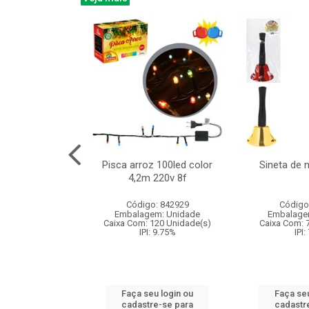
na 150led bco
Pisca arroz 100led color
Sineta de 
x40cm 220v 8f
4,2m 220v 8f
: 840985
Código: 842929
Código
m: Unidade
Embalagem: Unidade
Embalage
60 Unidade(s)
Caixa Com: 120 Unidade(s)
Caixa Com: 
: 9.75%
IPI: 9.75%
IPI:
u login ou
Faça seu login ou
Faça seu
e-se para
cadastre-se para
cadastr