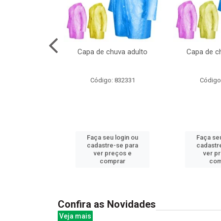
cal com oculos
Capa de chuva adulto
Capa de ch
3cm
: 844379
Código: 832331
Código
u login ou
Faça seu login ou
Faça seu
e-se para
cadastre-se para
cadastr
reços e
ver preços e
ver p
mprar
comprar
com
Confira as Novidades
Veja mais