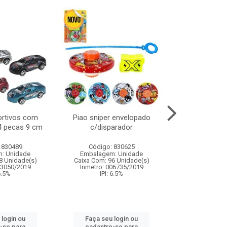
ortivos com
Piao sniper envelopado
Carro de polici
 4 pecas 9 cm
c/disparador
com controle
funco
 830489
Código: 830625
Código:
: Unidade
Embalagem: Unidade
Embalagem
8 Unidade(s)
Caixa Com: 96 Unidade(s)
Caixa Com: 2
03050/2019
Inmetro: 006735/2019
Inmetro: 12444
 6.5%
IPI: 6.5%
IPI: 
 login ou
Faça seu login ou
Faça seu 
-se para
cadastre-se para