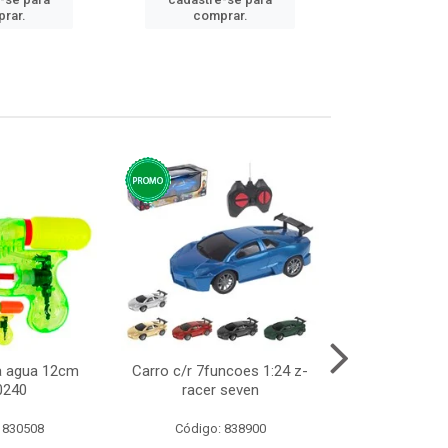
cadastre
rar.
comprar.
comp
ca agua 12cm
Carro c/r 7funcoes 1:24 z-
Abajur de tom
0240
racer seven
10cm b
 830508
Código: 838900
Código: