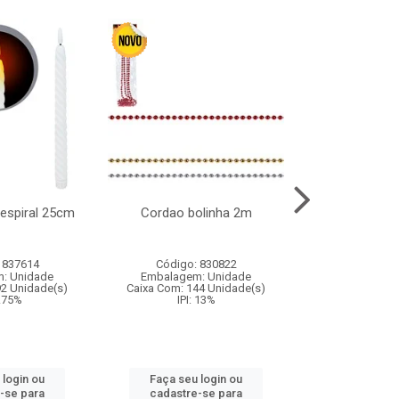
l espiral 25cm
Cordao bolinha 2m
Lata chap
 837614
Código: 830822
Código:
: Unidade
Embalagem: Unidade
Embalagem
92 Unidade(s)
Caixa Com: 144 Unidade(s)
Caixa Com: 6
9.75%
IPI: 13%
IPI: 
 login ou
Faça seu login ou
Faça seu 
-se para
cadastre-se para
cadastre