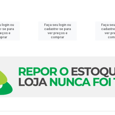
 login ou
Faça seu login ou
Faça seu
e-se para
cadastre-se para
cadastre
reços e
ver preços e
ver pr
prar
comprar
com