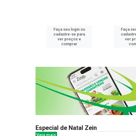
u login ou
Faça seu login ou
Faça seu
e-se para
cadastre-se para
cadastr
reços e
ver preços e
ver p
mprar
comprar
com
Especial de Natal Zein
Veja mais