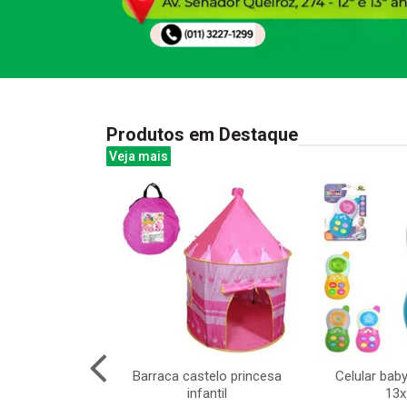
Produtos em Destaque
Veja mais
esportivo dropt
Barraca castelo princesa
Celular bab
oto simples (3
infantil
13