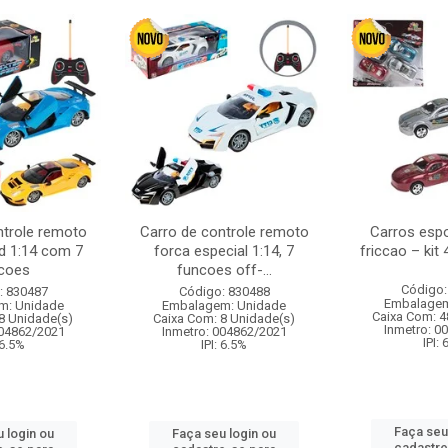
ntrole remoto
Carro de controle remoto
Carros esp
d 1:14 com 7
forca especial 1:14, 7
friccao – kit
coes
funcoes off-...
Código:
: 830487
Código: 830488
Embalagem
m: Unidade
Embalagem: Unidade
Caixa Com: 4
8 Unidade(s)
Caixa Com: 8 Unidade(s)
Inmetro: 0
004862/2021
Inmetro: 004862/2021
IPI:
 6.5%
IPI: 6.5%
Faça seu
 login ou
Faça seu login ou
cadastre