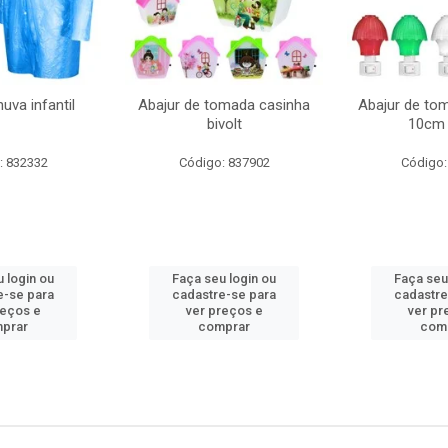
uva infantil
Abajur de tomada casinha
Abajur de to
bivolt
10cm 
: 832332
Código: 837902
Código:
 login ou
Faça seu login ou
Faça seu
e-se para
cadastre-se para
cadastre
reços e
ver preços e
ver pr
prar
comprar
com