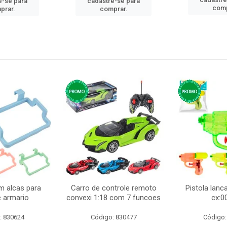
e-se para
cadastre-se para
comp
prar.
comprar.
m alcas para
Carro de controle remoto
Pistola lan
e armario
convexi 1:18 com 7 funcoes
cx:0
: 830624
Código: 830477
Código: