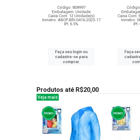
co...
Código: 838997
Código
: 830474
Embalagem: Unidade
Embalage
m: Unidade
Caixa Com: 12 Unidade(s)
Caixa Com: 
24 Unidade(s)
Inmetro: ABCP-BRI-0416-2023-17
Inmetro: 
004862/2021
IPI: 6.5%
IPI:
: 6.5%
Faça seu login ou
Faça seu
u login ou
cadastre-se para
cadastr
e-se para
comprar.
com
prar.
Produtos até R$20,00
Veja mais