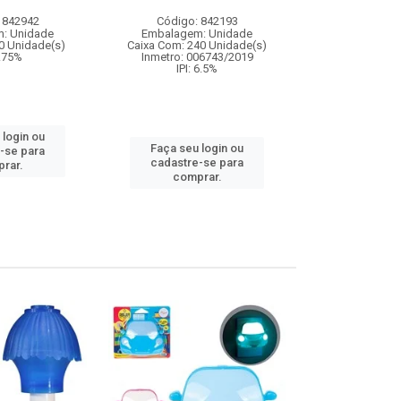
magica com
 842942
Código: 842193
Código:
: Unidade
Embalagem: Unidade
Embalagem
0 Unidade(s)
Caixa Com: 240 Unidade(s)
Caixa Com: 4
9.75%
Inmetro: 006743/2019
Inmetro: 0
IPI: 6.5%
IPI: 
 login ou
Faça seu login ou
Faça seu 
-se para
cadastre-se para
cadastre
rar.
comprar.
comp