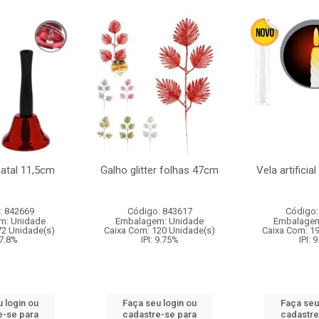
natal 11,5cm
Galho glitter folhas 47cm
Vela artificia
: 842669
Código: 843617
Código:
m: Unidade
Embalagem: Unidade
Embalagem
72 Unidade(s)
Caixa Com: 120 Unidade(s)
Caixa Com: 1
 7.8%
IPI: 9.75%
IPI: 
 login ou
Faça seu login ou
Faça seu
e-se para
cadastre-se para
cadastre