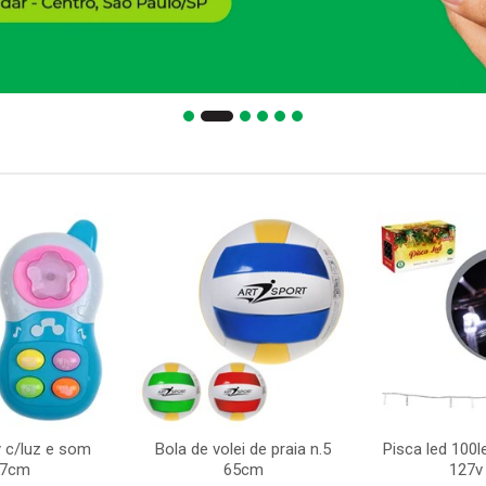
y c/luz e som
Bola de volei de praia n.5
Pisca led 100l
x7cm
65cm
127v 