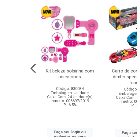
linha duo 2m
Kit beleza bolsinha com
Carro de co
acessorios
dexter spee
fun
: 830825
Código: 830034
Código
m: Unidade
Embalagem: Unidade
Embalage
144 Unidade(s)
Caixa Com: 24 Unidade(s)
Caixa Com: 
I: 13%
Inmetro: 006697/2019
Inmetro: 
IPI: 6.5%
IPI:
u login ou
Faça seu login ou
Faça seu
e-se para
cadastre-se para