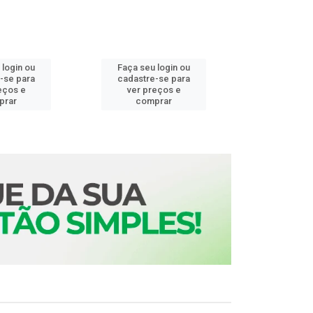
 login ou
Faça seu login ou
Faça seu 
-se para
cadastre-se para
cadastre
eços e
ver preços e
ver pr
prar
comprar
comp