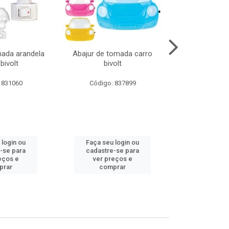
mada arandela
Abajur de tomada carro
Abajur de to
bivolt
bivolt
bivol
 831060
Código: 837899
Código:
 login ou
Faça seu login ou
Faça seu 
-se para
cadastre-se para
cadastre
eços e
ver preços e
ver pr
prar
comprar
comp