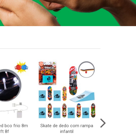
ed bco frio 8m
Skate de dedo com rampa
Boneca abb
ft 8f
infantil
cartela – b