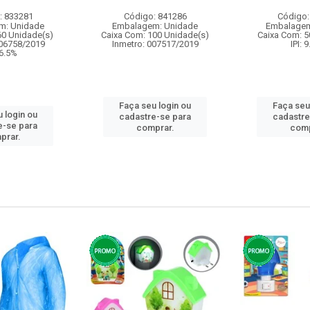
: 833281
Código: 841286
Código:
m: Unidade
Embalagem: Unidade
Embalagem
60 Unidade(s)
Caixa Com: 100 Unidade(s)
Caixa Com: 5
006758/2019
Inmetro: 007517/2019
IPI: 
 6.5%
Faça seu login ou
Faça seu
 login ou
cadastre-se para
cadastre
e-se para
comprar.
comp
prar.