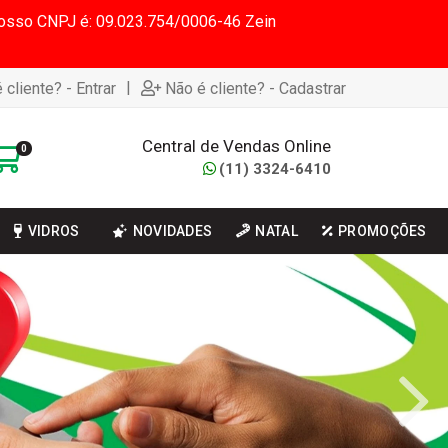
 Nosso CNPJ é: 09.023.754/0006-46 Zein
|
 cliente? - Entrar
Não é cliente? - Cadastrar
Central de Vendas Online
0
(11) 3324-6410
VIDROS
NOVIDADES
NATAL
PROMOÇÕES