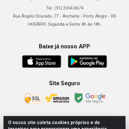
Tel.: (51) 3554-0674
Rua Ângelo Dourado, 77 - Anchieta - Porto Alegre - RS
HORÁRIO: Segunda a Sexta: 8h às 18h.
Baixe já nosso APP
Site Seguro
O nosso site coleta cookies próprios e de
Zein Importação e Comércio LTDA - Av. Senador Queiróz, 274
terceiros para proporcionar uma experiência