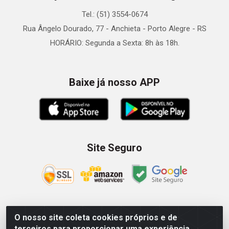
Tel.: (51) 3554-0674
Rua Ângelo Dourado, 77 - Anchieta - Porto Alegre - RS
HORÁRIO: Segunda a Sexta: 8h às 18h.
Baixe já nosso APP
Site Seguro
O nosso site coleta cookies próprios e de
Zein Importação e Comércio LTDA - Av. Senador Queiróz, 274
terceiros para proporcionar uma experiência