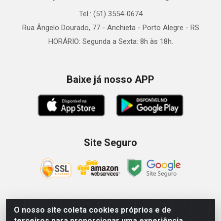
Tel.: (51) 3554-0674
Rua Ângelo Dourado, 77 - Anchieta - Porto Alegre - RS
HORÁRIO: Segunda a Sexta: 8h às 18h.
Baixe já nosso APP
Site Seguro
O nosso site coleta cookies próprios e de
Zein Importação e Comércio LTDA - Av. Senador Queiróz, 274
terceiros para proporcionar uma experiência