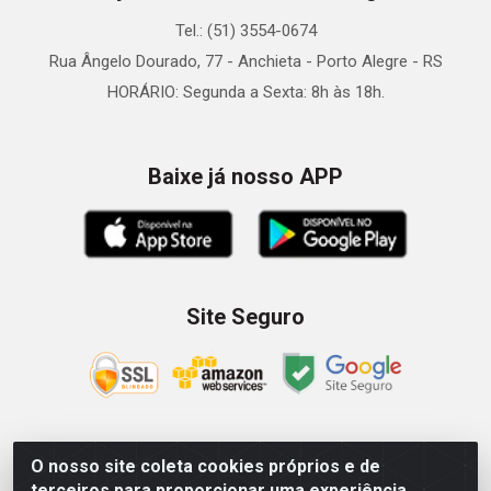
Tel.: (51) 3554-0674
Rua Ângelo Dourado, 77 - Anchieta - Porto Alegre - RS
HORÁRIO: Segunda a Sexta: 8h às 18h.
Baixe já nosso APP
Site Seguro
O nosso site coleta cookies próprios e de
Zein Importação e Comércio LTDA - Av. Senador Queiróz, 274
terceiros para proporcionar uma experiência